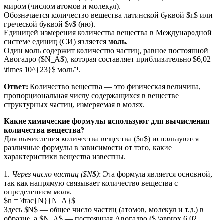
миром (числом атомов и молекул).
Обозначается количество вещества латинской буквой $n$ или
греческой буквой $ν$ (ню).
Единицей измерения количества вещества в Международной
системе единиц (СИ) является
моль
.
Один моль содержит количество частиц, равное постоянной
Авогадро ($N_A$), которая составляет приблизительно $6,02
\times 10^{23}$ моль⁻¹.
Ответ:
Количество вещества — это физическая величина,
пропорциональная числу содержащихся в веществе
структурных частиц, измеряемая в молях.
Какие химические формулы используют для вычисления
количества вещества?
Для вычисления количества вещества ($n$) используются
различные формулы в зависимости от того, какие
характеристики вещества известны.
1.
Через число частиц ($N$)
: Эта формула является основной,
так как напрямую связывает количество вещества с
определением моля.
$n = \frac{N}{N_A}$
Здесь $N$ — общее число частиц (атомов, молекул и т.д.) в
образце, а $N_A$ — постоянная Авогадро ($ \approx 6,02