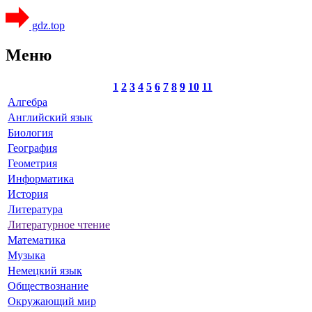
gdz.top
Меню
1
2
3
4
5
6
7
8
9
10
11
Алгебра
Английский язык
Биология
География
Геометрия
Информатика
История
Литература
Литературное чтение
Математика
Музыка
Немецкий язык
Обществознание
Окружающий мир