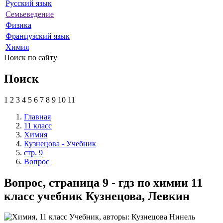
Русский язык
Семьеведение
Физика
Французский язык
Химия
Поиск по сайту
Поиск
1
2
3
4
5
6
7
8
9
10
11
Главная
11 класс
Химия
Кузнецова - Учебник
стр. 9
Вопрос
Вопрос, страница 9 - гдз по химии 11
класс учебник Кузнецова, Левкин