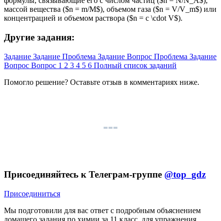
формулы, связывающие его с числом частиц ($n = N/N_A$),
массой вещества ($n = m/M$), объемом газа ($n = V/V_m$) или
концентрацией и объемом раствора ($n = c \cdot V$).
Другие задания:
Задание
Задание
Проблема
Задание
Вопрос
Проблема
Задание
Вопрос
Вопрос
1
2
3
4
5
6
Полный список заданий
Помогло решение? Оставьте
отзыв
в комментариях ниже.
Присоединяйтесь к Телеграм-группе
@top_gdz
Присоединиться
Мы подготовили для вас ответ c подробным объяснением
домашего задания по химии за 11 класс, для упражнения