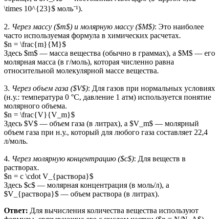
\times 10^{23}$ моль⁻¹).
2.
Через массу ($m$) и молярную массу ($M$)
: Это наиболее
часто используемая формула в химических расчетах.
$n = \frac{m}{M}$
Здесь $m$ — масса вещества (обычно в граммах), а $M$ — его
молярная масса (в г/моль), которая численно равна
относительной молекулярной массе вещества.
3.
Через объем газа ($V$)
: Для газов при нормальных условиях
(н.у.: температура 0 °C, давление 1 атм) используется понятие
молярного объема.
$n = \frac{V}{V_m}$
Здесь $V$ — объем газа (в литрах), а $V_m$ — молярный
объем газа при н.у., который для любого газа составляет 22,4
л/моль.
4.
Через молярную концентрацию ($c$)
: Для веществ в
растворах.
$n = c \cdot V_{раствора}$
Здесь $c$ — молярная концентрация (в моль/л), а
$V_{раствора}$ — объем раствора (в литрах).
Ответ:
Для вычисления количества вещества используют