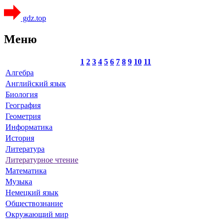
gdz.top
Меню
1
2
3
4
5
6
7
8
9
10
11
Алгебра
Английский язык
Биология
География
Геометрия
Информатика
История
Литература
Литературное чтение
Математика
Музыка
Немецкий язык
Обществознание
Окружающий мир