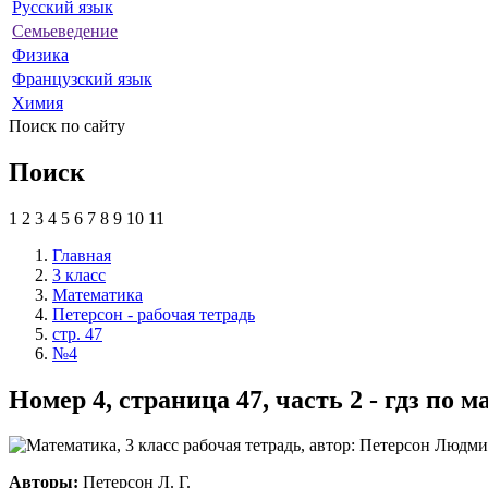
Русский язык
Семьеведение
Физика
Французский язык
Химия
Поиск по сайту
Поиск
1
2
3
4
5
6
7
8
9
10
11
Главная
3 класс
Математика
Петерсон - рабочая тетрадь
стр. 47
№4
Номер 4, страница 47, часть 2 - гдз по 
Авторы:
Петерсон Л. Г.