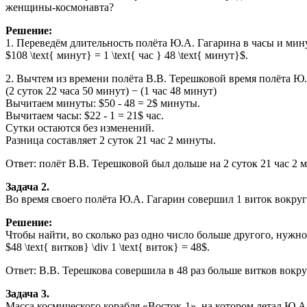
женщины-космонавта?
Решение:
1. Переведём длительность полёта Ю.А. Гагарина в часы и мин
$108 \text{ минут} = 1 \text{ час } 48 \text{ минут}$.
2. Вычтем из времени полёта В.В. Терешковой время полёта Ю.
(2 суток 22 часа 50 минут) − (1 час 48 минут)
Вычитаем минуты: $50 - 48 = 2$ минуты.
Вычитаем часы: $22 - 1 = 21$ час.
Сутки остаются без изменений.
Разница составляет 2 суток 21 час 2 минуты.
Ответ: полёт В.В. Терешковой был дольше на 2 суток 21 час 2 
Задача 2.
Во время своего полёта Ю.А. Гагарин совершил 1 виток вокруг
Решение:
Чтобы найти, во сколько раз одно число больше другого, нужно
$48 \text{ витков} \div 1 \text{ виток} = 48$.
Ответ: В.В. Терешкова совершила в 48 раз больше витков вокру
Задача 3.
Масса космического корабля «Восток-1», на котором летал Ю.А. 