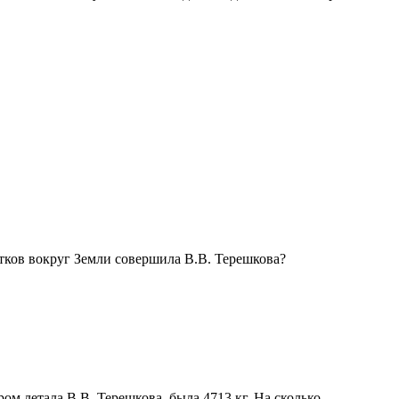
итков вокруг Земли совершила В.В. Терешкова?
ром летала В.В. Терешкова, была 4713 кг. На сколько