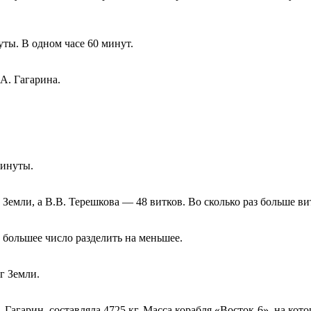
уты. В одном часе 60 минут.
А. Гагарина.
минуты.
 Земли, а В.В. Терешкова — 48 витков. Во сколько раз больше в
 большее число разделить на меньшее.
г Земли.
Гагарин, составляла 4725 кг. Масса корабля «Восток-6», на кото