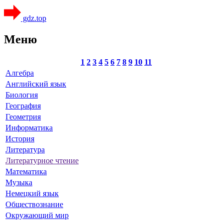
gdz.top
Меню
1
2
3
4
5
6
7
8
9
10
11
Алгебра
Английский язык
Биология
География
Геометрия
Информатика
История
Литература
Литературное чтение
Математика
Музыка
Немецкий язык
Обществознание
Окружающий мир