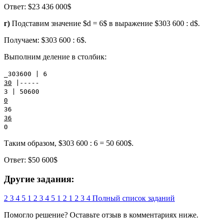
Ответ: $23 436 000$
г)
Подставим значение $d = 6$ в выражение $303 600 : d$.
Получаем: $303 600 : 6$.
Выполним деление в столбик:
_303600 | 6
30
|-----
3 | 50600
0
36
36
0
Таким образом, $303 600 : 6 = 50 600$.
Ответ: $50 600$
Другие задания:
2
3
4
5
1
2
3
4
5
1
2
1
2
3
4
Полный список заданий
Помогло решение? Оставьте
отзыв
в комментариях ниже.