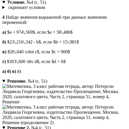
Условие.
№4 (с. 51)
скриншот условия
4
Найди значения выражений при данных значениях
переменной:
a)
$a + 974\,569$, если $a = 58\,486$
б)
$23\,216\,342 - b$, если $b = 15\,981$
в)
$26\,040 \cdot c$, если $c = 900$
г)
$303\,600 \div d$, если $d = 6$
a) б) в) г)
Решение.
№4 (с. 51)
Решение 2.
№4 (с. 51)