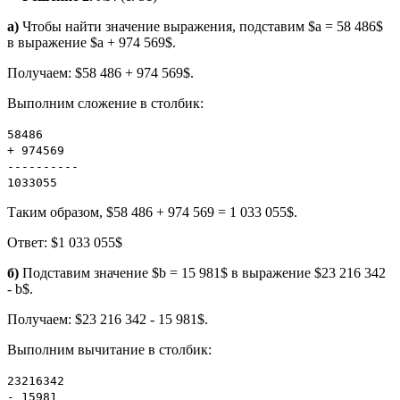
а)
Чтобы найти значение выражения, подставим $a = 58 486$
в выражение $a + 974 569$.
Получаем: $58 486 + 974 569$.
Выполним сложение в столбик:
58486
+ 974569
----------
1033055
Таким образом, $58 486 + 974 569 = 1 033 055$.
Ответ: $1 033 055$
б)
Подставим значение $b = 15 981$ в выражение $23 216 342
- b$.
Получаем: $23 216 342 - 15 981$.
Выполним вычитание в столбик:
23216342
- 15981