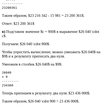
-----------
23200361
Таким образом, $23 216 342 - 15 981 = 23 200 361$.
Ответ: $23 200 361$
в)
Подставим значение $c = 900$ в выражение $26 040 \cdot
c$.
Получаем: $26 040 \cdot 900$.
Чтобы упростить вычисление, можно умножить $26 040$ на
$9$ и к результату приписать два нуля.
Умножим в столбик $26 040$ на $9$:
26040
× 9
---------
234360
Теперь припишем к результату два нуля: $23 436 000$.
Таким образом, $26 040 \cdot 900 = 23 436 000$.