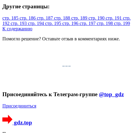
Другие страницы:
стр. 185
стр. 186
стр. 187
стр. 188
стр. 189
стр. 190
стр. 191
стр.
192
стр. 193
стр. 194
стр. 195
стр. 196
стр. 197
стр. 198
стр. 199
К содержанию
Помогло решение? Оставьте
отзыв
в комментариях ниже.
Присоединяйтесь к Телеграм-группе
@top_gdz
Присоединиться
gdz.top