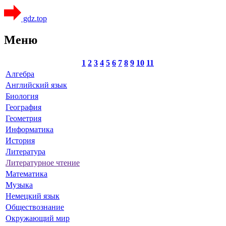
gdz.top
Меню
1
2
3
4
5
6
7
8
9
10
11
Алгебра
Английский язык
Биология
География
Геометрия
Информатика
История
Литература
Литературное чтение
Математика
Музыка
Немецкий язык
Обществознание
Окружающий мир