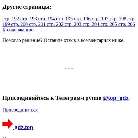
Другие страницы:
стр. 192
стр. 193
стр. 194
стр. 195
стр. 196
стр. 197
стр. 198
стр.
199
стр. 200
стр. 201
стр. 202
стр. 203
стр. 204
стр. 205
стр. 206
К содержанию
Помогло решение? Оставьте
отзыв
в комментариях ниже.
Присоединяйтесь к Телеграм-группе
@top_gdz
Присоединиться
gdz.top