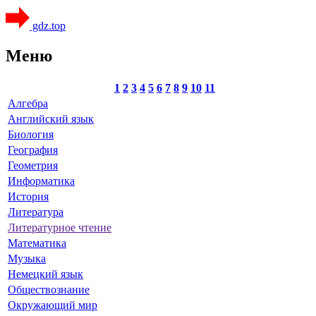
gdz.top
Меню
1
2
3
4
5
6
7
8
9
10
11
Алгебра
Английский язык
Биология
География
Геометрия
Информатика
История
Литература
Литературное чтение
Математика
Музыка
Немецкий язык
Обществознание
Окружающий мир