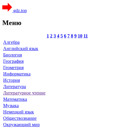
gdz.top
Меню
1
2
3
4
5
6
7
8
9
10
11
Алгебра
Английский язык
Биология
География
Геометрия
Информатика
История
Литература
Литературное чтение
Математика
Музыка
Немецкий язык
Обществознание
Окружающий мир