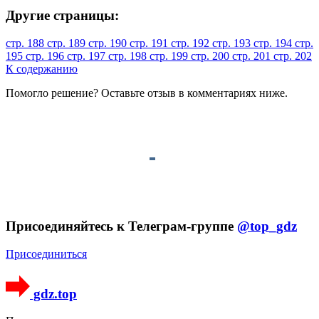
Другие страницы:
стр. 188
стр. 189
стр. 190
стр. 191
стр. 192
стр. 193
стр. 194
стр.
195
стр. 196
стр. 197
стр. 198
стр. 199
стр. 200
стр. 201
стр. 202
К содержанию
Помогло решение? Оставьте
отзыв
в комментариях ниже.
Присоединяйтесь к Телеграм-группе
@top_gdz
Присоединиться
gdz.top