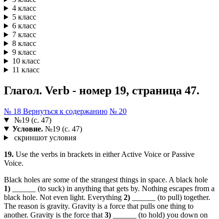
4 класс
5 класс
6 класс
7 класс
8 класс
9 класс
10 класс
11 класс
Глагол. Verb - номер 19, страница 47.
№ 18
Вернуться к содержанию
№ 20
№19 (с. 47)
Условие.
№19 (с. 47)
скриншот условия
19.
Use the verbs in brackets in either Active Voice or Passive
Voice.
Black holes are some of the strangest things in space. A black hole
1)
______ (to suck) in anything that gets by. Nothing escapes from a
black hole. Not even light. Everything
2)
______ (to pull) together.
The reason is gravity. Gravity is a force that pulls one thing to
another. Gravity is the force that
3)
______ (to hold) you down on