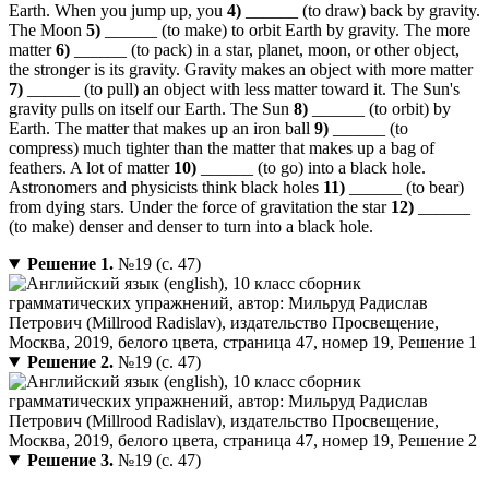
Earth. When you jump up, you
4)
______ (to draw) back by gravity.
The Moon
5)
______ (to make) to orbit Earth by gravity. The more
matter
6)
______ (to pack) in a star, planet, moon, or other object,
the stronger is its gravity. Gravity makes an object with more matter
7)
______ (to pull) an object with less matter toward it. The Sun's
gravity pulls on itself our Earth. The Sun
8)
______ (to orbit) by
Earth. The matter that makes up an iron ball
9)
______ (to
compress) much tighter than the matter that makes up a bag of
feathers. A lot of matter
10)
______ (to go) into a black hole.
Astronomers and physicists think black holes
11)
______ (to bear)
from dying stars. Under the force of gravitation the star
12)
______
(to make) denser and denser to turn into a black hole.
Решение 1.
№19 (с. 47)
Решение 2.
№19 (с. 47)
Решение 3.
№19 (с. 47)