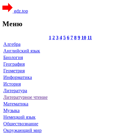
gdz.top
Меню
1
2
3
4
5
6
7
8
9
10
11
Алгебра
Английский язык
Биология
География
Геометрия
Информатика
История
Литература
Литературное чтение
Математика
Музыка
Немецкий язык
Обществознание
Окружающий мир