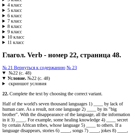
4 класс
5 класс
6 класс
7 класс
8 класс
9 класс
10 класс
11 класс
Глагол. Verb - номер 22, страница 48.
№ 21
Вернуться к содержанию
№ 23
№22 (с. 48)
Условие.
№22 (с. 48)
скриншот условия
22.
Complete the text by choosing the correct variant.
Half of the world's seven thousand languages 1) ____ by lack of
human care. As a result, not one language 2) ____ by its "big
brother". With the disappearance of the language, all the information
in it 3) ____. For example, some healing knowledge 4) ____ secret
by certain African tribes, whose language 5) ____ to others. If a
language disappears, stories 6) ____, songs 7) ____, jokes 8) ____,