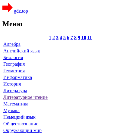
gdz.top
Меню
1
2
3
4
5
6
7
8
9
10
11
Алгебра
Английский язык
Биология
География
Геометрия
Информатика
История
Литература
Литературное чтение
Математика
Музыка
Немецкий язык
Обществознание
Окружающий мир