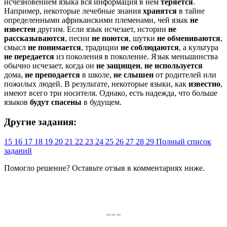
исчезновением языка вся информация в нем
теряется
.
Например, некоторые лечебные знания
хранятся
в тайне
определенными африканскими племенами, чей язык
не
известен
другим. Если язык исчезает, истории
не
рассказываются
, песни
не поются
, шутки
не обмениваются
,
смысл
не понимается
, традиции
не соблюдаются
, а культура
не передается
из поколения в поколение. Язык меньшинства
обычно исчезает, когда он
не защищен
,
не используется
дома,
не преподается
в школе,
не слышен
от родителей или
пожилых людей. В результате, некоторые языки, как
известно
,
имеют всего три носителя. Однако, есть надежда, что больше
языков
будут спасены
в будущем.
Другие задания:
15
16
17
18
19
20
21
22
23
24
25
26
27
28
29
Полный список
заданий
Помогло решение? Оставьте
отзыв
в комментариях ниже.