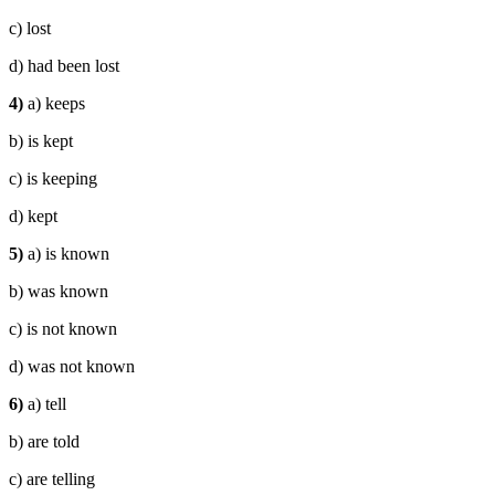
c) lost
d) had been lost
4)
a) keeps
b) is kept
c) is keeping
d) kept
5)
a) is known
b) was known
c) is not known
d) was not known
6)
a) tell
b) are told
c) are telling