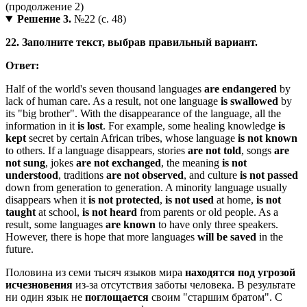
Решение 3.
№22 (с. 48)
22. Заполните текст, выбрав правильный вариант.
Ответ:
Half of the world's seven thousand languages
are endangered
by
lack of human care. As a result, not one language
is swallowed
by
its "big brother". With the disappearance of the language, all the
information in it
is lost
. For example, some healing knowledge
is
kept
secret by certain African tribes, whose language
is not known
to others. If a language disappears, stories
are not told
, songs
are
not sung
, jokes
are not exchanged
, the meaning
is not
understood
, traditions
are not observed
, and culture
is not passed
down from generation to generation. A minority language usually
disappears when it
is not protected
,
is not used
at home,
is not
taught
at school,
is not heard
from parents or old people. As a
result, some languages
are known
to have only three speakers.
However, there is hope that more languages
will be saved
in the
future.
Половина из семи тысяч языков мира
находятся под угрозой
исчезновения
из-за отсутствия заботы человека. В результате
ни один язык не
поглощается
своим "старшим братом". С