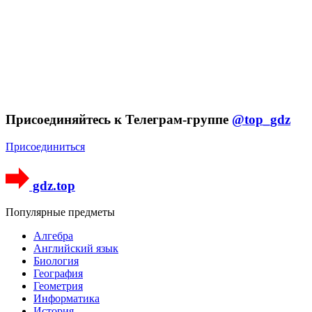
Присоединяйтесь к Телеграм-группе
@top_gdz
Присоединиться
gdz.top
Популярные предметы
Алгебра
Английский язык
Биология
География
Геометрия
Информатика
История