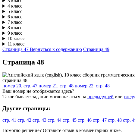
3 класс
4 класс
5 класс
6 класс
7 класс
8 класс
9 класс
10 класс
11 класс
Страница 47
Вернуться к содержанию
Страница 49
Cтраница 48
номер 20, стр. 47
номер 21, стр. 48
номер 22, стр. 48
Ваш номер не отображается здесь?
Такое бывает: задание могло начаться на
предыдущей
или
след
Другие страницы:
стр. 41
стр. 42
стр. 43
стр. 44
стр. 45
стр. 46
стр. 47
стр. 48
стр. 
Помогло решение? Оставьте
отзыв
в комментариях ниже.