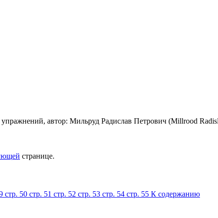
ующей
странице.
49
стр. 50
стр. 51
стр. 52
стр. 53
стр. 54
стр. 55
К содержанию