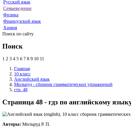
Русский язык
Семьеведение
Физика
Французский язык
Химия
Поиск по сайту
Поиск
1
2
3
4
5
6
7
8
9
10
11
Главная
10 класс
Английский язык
Мильруд - сборник грамматических упражнений
стр. 48
Страница 48 - гдз по английскому язык
Авторы:
Мильруд Р. П.