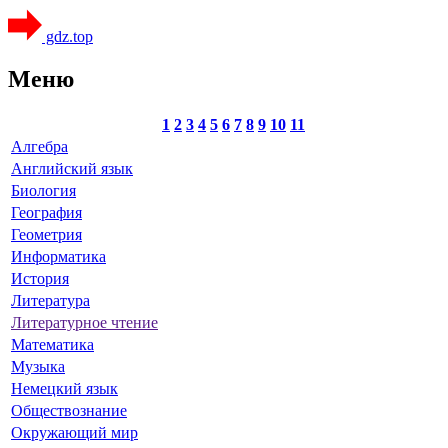
gdz.top
Меню
1
2
3
4
5
6
7
8
9
10
11
Алгебра
Английский язык
Биология
География
Геометрия
Информатика
История
Литература
Литературное чтение
Математика
Музыка
Немецкий язык
Обществознание
Окружающий мир