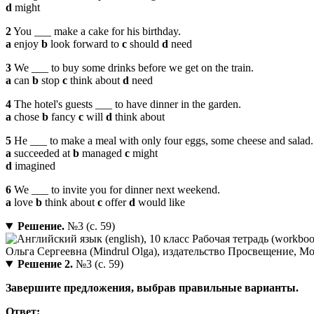
d
might
2
You ___ make a cake for his birthday.
a
enjoy
b
look forward to
c
should
d
need
3
We ___ to buy some drinks before we get on the train.
a
can
b
stop
c
think about
d
need
4
The hotel's guests ___ to have dinner in the garden.
a
chose
b
fancy
c
will
d
think about
5
He ___ to make a meal with only four eggs, some cheese and salad.
a
succeeded at
b
managed
c
might
d
imagined
6
We ___ to invite you for dinner next weekend.
a
love
b
think about
c
offer
d
would like
Решение.
№3 (с. 59)
Решение 2.
№3 (с. 59)
Завершите предложения, выбрав правильные варианты.
Ответ: