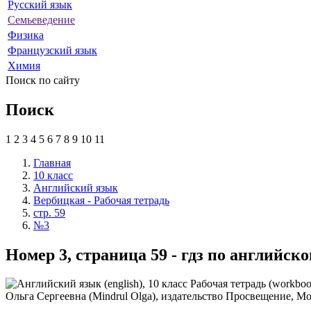
Русский язык
Семьеведение
Физика
Французский язык
Химия
Поиск по сайту
Поиск
1
2
3
4
5
6
7
8
9
10
11
Главная
10 класс
Английский язык
Вербицкая - Рабочая тетрадь
стр. 59
№3
Номер 3, страница 59 - гдз по английск