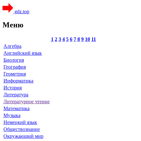
gdz.top
Меню
1
2
3
4
5
6
7
8
9
10
11
Алгебра
Английский язык
Биология
География
Геометрия
Информатика
История
Литература
Литературное чтение
Математика
Музыка
Немецкий язык
Обществознание
Окружающий мир