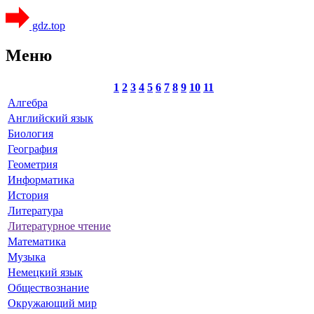
gdz.top
Меню
1
2
3
4
5
6
7
8
9
10
11
Алгебра
Английский язык
Биология
География
Геометрия
Информатика
История
Литература
Литературное чтение
Математика
Музыка
Немецкий язык
Обществознание
Окружающий мир