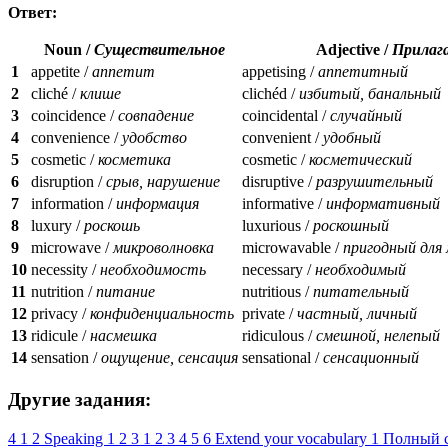
Ответ:
Noun /
Существительное
Adjective /
Прилаг
1
appetite /
аппетит
appetising /
аппетитный
2
cliché /
клише
clichéd /
избитый, банальный
3
coincidence /
совпадение
coincidental /
случайный
4
convenience /
удобство
convenient /
удобный
5
cosmetic /
косметика
cosmetic /
косметический
6
disruption /
срыв, нарушение
disruptive /
разрушительный
7
information /
информация
informative /
информативный
8
luxury /
роскошь
luxurious /
роскошный
9
microwave /
микроволновка
microwavable /
пригодный для 
10
necessity /
необходимость
necessary /
необходимый
11
nutrition /
питание
nutritious /
питательный
12
privacy /
конфиденциальность
private /
частный, личный
13
ridicule /
насмешка
ridiculous /
смешной, нелепый
14
sensation /
ощущение, сенсация
sensational /
сенсационный
Другие задания:
4
1
2
Speaking
1
2
3
1
2
3
4
5
6
Extend your vocabulary
1
Полный с