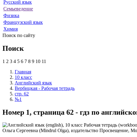
Русский язык
Семьеведение
Физика
Французский язык
Химия
Поиск по сайту
Поиск
1
2
3
4
5
6
7
8
9
10
11
Главная
10 класс
Английский язык
Вербицкая - Рабочая тетрадь
стр. 62
№1
Номер 1, страница 62 - гдз по английск