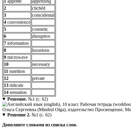
1
appetite
appetising
2
clichéd
3
coincidental
4
convenience
5
cosmetic
6
disruptive
7
information
8
luxurious
9
microwave
10
necessary
11
nutrition
12
private
13
ridicule
14
sensation
Решение.
№1 (с. 62)
Решение 2.
№1 (с. 62)
Дополните словами из списка слов.