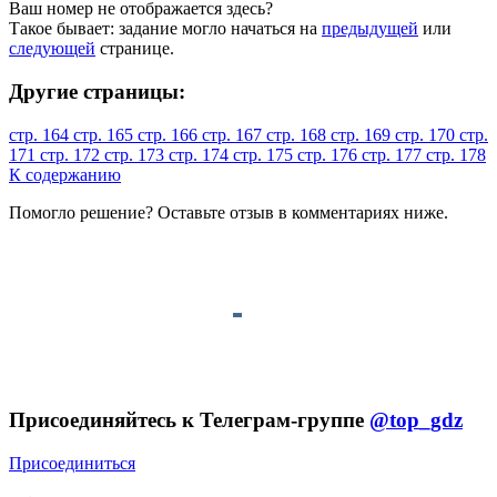
Ваш номер не отображается здесь?
Такое бывает: задание могло начаться на
предыдущей
или
следующей
странице.
Другие страницы:
стр. 164
стр. 165
стр. 166
стр. 167
стр. 168
стр. 169
стр. 170
стр.
171
стр. 172
стр. 173
стр. 174
стр. 175
стр. 176
стр. 177
стр. 178
К содержанию
Помогло решение? Оставьте
отзыв
в комментариях ниже.
Присоединяйтесь к Телеграм-группе
@top_gdz
Присоединиться