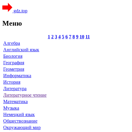
gdz.top
Меню
1
2
3
4
5
6
7
8
9
10
11
Алгебра
Английский язык
Биология
География
Геометрия
Информатика
История
Литература
Литературное чтение
Математика
Музыка
Немецкий язык
Обществознание
Окружающий мир