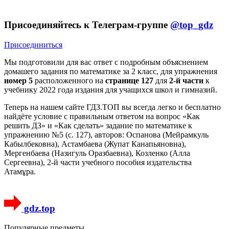
Присоединяйтесь к Телеграм-группе
@top_gdz
Присоединиться
Мы подготовили для вас ответ c подробным объяснением
домашего задания по математике за 2 класс, для упражнения
номер 5
расположенного на
странице 127
для
2-й части
к
учебнику 2022 года издания для учащихся школ и гимназий.
Теперь на нашем сайте ГДЗ.ТОП вы всегда легко и бесплатно
найдёте условие с правильным ответом на вопрос «Как
решить ДЗ» и «Как сделать» задание по математике к
упражнению №5 (с. 127), авторов: Оспанова (Мейрамкуль
Кабылбековна), Астамбаева (Жупат Канапьяновна),
Мергенбаева (Назигуль Оразбаевна), Козленко (Алла
Сергеевна), 2-й части учебного пособия издательства
Атамұра.
gdz.top
Популярные предметы