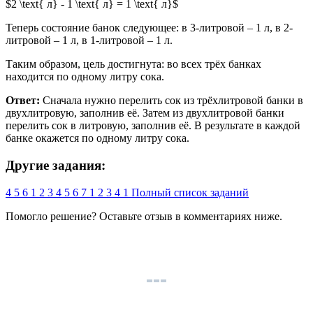
$2 \text{ л} - 1 \text{ л} = 1 \text{ л}$
Теперь состояние банок следующее: в 3-литровой – 1 л, в 2-
литровой – 1 л, в 1-литровой – 1 л.
Таким образом, цель достигнута: во всех трёх банках
находится по одному литру сока.
Ответ:
Сначала нужно перелить сок из трёхлитровой банки в
двухлитровую, заполнив её. Затем из двухлитровой банки
перелить сок в литровую, заполнив её. В результате в каждой
банке окажется по одному литру сока.
Другие задания:
4
5
6
1
2
3
4
5
6
7
1
2
3
4
1
Полный список заданий
Помогло решение? Оставьте
отзыв
в комментариях ниже.