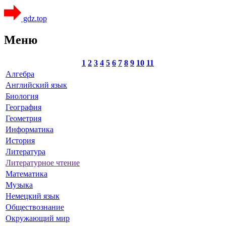
gdz.top
Меню
1
2
3
4
5
6
7
8
9
10
11
Алгебра
Английский язык
Биология
География
Геометрия
Информатика
История
Литература
Литературное чтение
Математика
Музыка
Немецкий язык
Обществознание
Окружающий мир