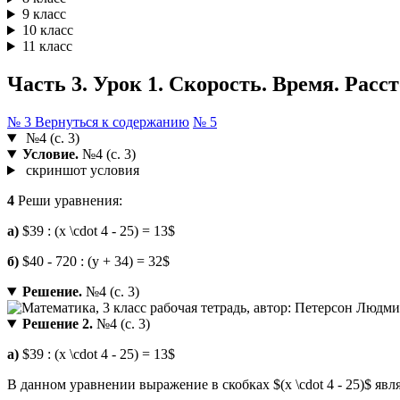
9 класс
10 класс
11 класс
Часть 3. Урок 1. Скорость. Время. Расст
№ 3
Вернуться к содержанию
№ 5
№4 (с. 3)
Условие.
№4 (с. 3)
скриншот условия
4
Реши уравнения:
а)
$39 : (x \cdot 4 - 25) = 13$
б)
$40 - 720 : (y + 34) = 32$
Решение.
№4 (с. 3)
Решение 2.
№4 (с. 3)
а)
$39 : (x \cdot 4 - 25) = 13$
В данном уравнении выражение в скобках $(x \cdot 4 - 25)$ яв