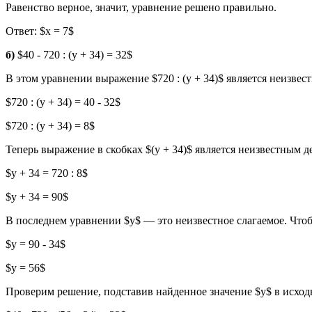
Равенство верное, значит, уравнение решено правильно.
Ответ: $x = 7$
б)
$40 - 720 : (y + 34) = 32$
В этом уравнении выражение $720 : (y + 34)$ является неизв
$720 : (y + 34) = 40 - 32$
$720 : (y + 34) = 8$
Теперь выражение в скобках $(y + 34)$ является неизвестным д
$y + 34 = 720 : 8$
$y + 34 = 90$
В последнем уравнении $y$ — это неизвестное слагаемое. Чтоб
$y = 90 - 34$
$y = 56$
Проверим решение, подставив найденное значение $y$ в исход