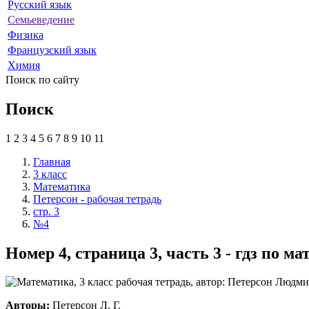
Русский язык
Семьеведение
Физика
Французский язык
Химия
Поиск по сайту
Поиск
1
2
3
4
5
6
7
8
9
10
11
Главная
3 класс
Математика
Петерсон - рабочая тетрадь
стр. 3
№4
Номер 4, страница 3, часть 3 - гдз по м
Авторы:
Петерсон Л. Г.