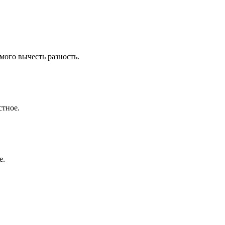
мого вычесть разность.
стное.
е.