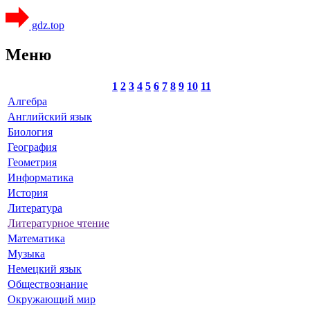
gdz.top
Меню
1
2
3
4
5
6
7
8
9
10
11
Алгебра
Английский язык
Биология
География
Геометрия
Информатика
История
Литература
Литературное чтение
Математика
Музыка
Немецкий язык
Обществознание
Окружающий мир