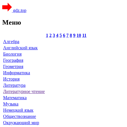
gdz.top
Меню
1
2
3
4
5
6
7
8
9
10
11
Алгебра
Английский язык
Биология
География
Геометрия
Информатика
История
Литература
Литературное чтение
Математика
Музыка
Немецкий язык
Обществознание
Окружающий мир