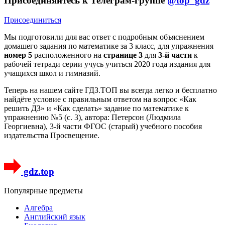
Присоединяйтесь к Телеграм-группе
@top_gdz
Присоединиться
Мы подготовили для вас ответ c подробным объяснением
домашего задания по математике за 3 класс, для упражнения
номер 5
расположенного на
странице 3
для
3-й части
к
рабочей тетради серии учусь учиться 2020 года издания для
учащихся школ и гимназий.
Теперь на нашем сайте ГДЗ.ТОП вы всегда легко и бесплатно
найдёте условие с правильным ответом на вопрос «Как
решить ДЗ» и «Как сделать» задание по математике к
упражнению №5 (с. 3), автора: Петерсон (Людмила
Георгиевна), 3-й части ФГОС (старый) учебного пособия
издательства Просвещение.
gdz.top
Популярные предметы
Алгебра
Английский язык