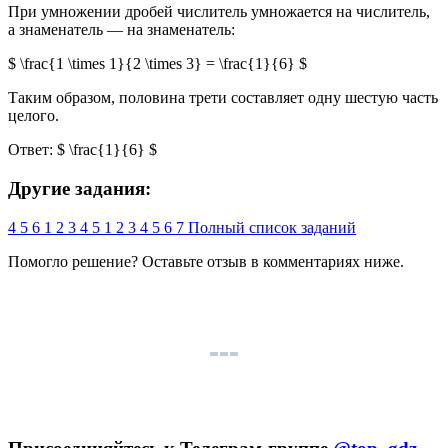
При умножении дробей числитель умножается на числитель,
а знаменатель — на знаменатель:
$ \frac{1 \times 1}{2 \times 3} = \frac{1}{6} $
Таким образом, половина трети составляет одну шестую часть
целого.
Ответ: $ \frac{1}{6} $
Другие задания:
4
5
6
1
2
3
4
5
1
2
3
4
5
6
7
Полный список заданий
Помогло решение? Оставьте
отзыв
в комментариях ниже.