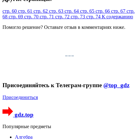
стр. 60
стр. 61
стр. 62
стр. 63
стр. 64
стр. 65
стр. 66
стр. 67
стр.
68
стр. 69
стр. 70
стр. 71
стр. 72
стр. 73
стр. 74
К содержанию
Помогло решение? Оставьте
отзыв
в комментариях ниже.
Присоединяйтесь к Телеграм-группе
@top_gdz
Присоединиться
gdz.top
Популярные предметы
Алгебра