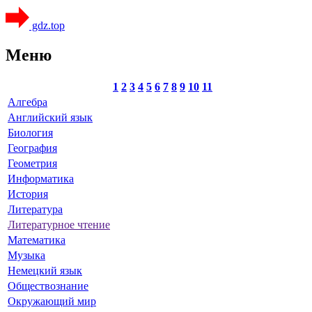
gdz.top
Меню
1
2
3
4
5
6
7
8
9
10
11
Алгебра
Английский язык
Биология
География
Геометрия
Информатика
История
Литература
Литературное чтение
Математика
Музыка
Немецкий язык
Обществознание
Окружающий мир