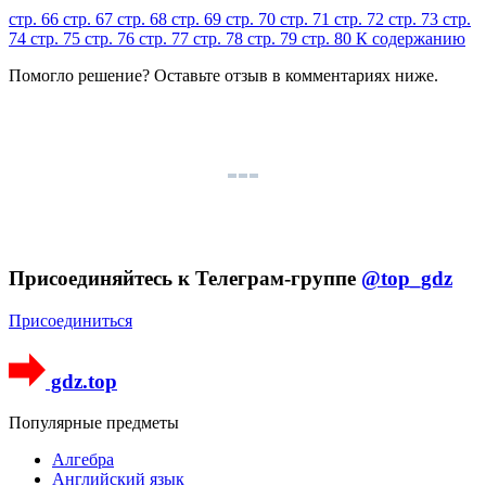
стр. 66
стр. 67
стр. 68
стр. 69
стр. 70
стр. 71
стр. 72
стр. 73
стр.
74
стр. 75
стр. 76
стр. 77
стр. 78
стр. 79
стр. 80
К содержанию
Помогло решение? Оставьте
отзыв
в комментариях ниже.
Присоединяйтесь к Телеграм-группе
@top_gdz
Присоединиться
gdz.top
Популярные предметы
Алгебра
Английский язык