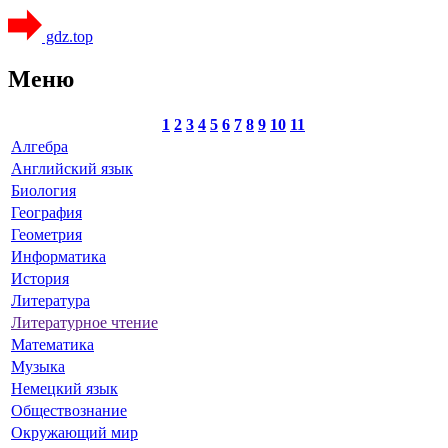
gdz.top
Меню
1
2
3
4
5
6
7
8
9
10
11
Алгебра
Английский язык
Биология
География
Геометрия
Информатика
История
Литература
Литературное чтение
Математика
Музыка
Немецкий язык
Обществознание
Окружающий мир