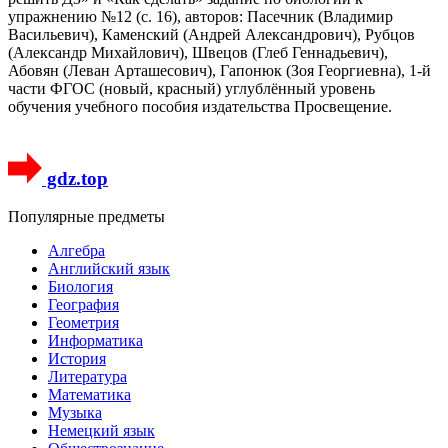
упражнению №12 (с. 16), авторов: Пасечник (Владимир
Васильевич), Каменский (Андрей Александрович), Рубцов
(Александр Михайлович), Швецов (Глеб Геннадьевич),
Абовян (Леван Арташесович), Гапонюк (Зоя Георгиевна), 1-й
части ФГОС (новый, красный) углублённый уровень
обучения учебного пособия издательства Просвещение.
gdz.top
Популярные предметы
Алгебра
Английский язык
Биология
География
Геометрия
Информатика
История
Литература
Математика
Музыка
Немецкий язык