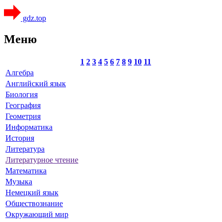
gdz.top
Меню
1
2
3
4
5
6
7
8
9
10
11
Алгебра
Английский язык
Биология
География
Геометрия
Информатика
История
Литература
Литературное чтение
Математика
Музыка
Немецкий язык
Обществознание
Окружающий мир