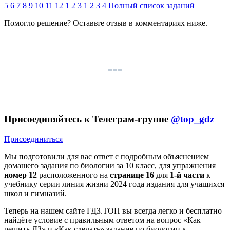
5
6
7
8
9
10
11
12
1
2
3
1
2
3
4
Полный список заданий
Помогло решение? Оставьте
отзыв
в комментариях ниже.
Присоединяйтесь к Телеграм-группе
@top_gdz
Присоединиться
Мы подготовили для вас ответ c подробным объяснением
домашего задания по биологии за 10 класс, для упражнения
номер 12
расположенного на
странице 16
для
1-й части
к
учебнику серии линия жизни 2024 года издания для учащихся
школ и гимназий.
Теперь на нашем сайте ГДЗ.ТОП вы всегда легко и бесплатно
найдёте условие с правильным ответом на вопрос «Как
решить ДЗ» и «Как сделать» задание по биологии к