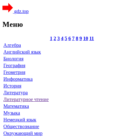
gdz.top
Меню
1
2
3
4
5
6
7
8
9
10
11
Алгебра
Английский язык
Биология
География
Геометрия
Информатика
История
Литература
Литературное чтение
Математика
Музыка
Немецкий язык
Обществознание
Окружающий мир