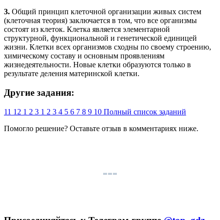
3.
Общий принцип клеточной организации живых систем
(клеточная теория) заключается в том, что все организмы
состоят из клеток. Клетка является элементарной
структурной, функциональной и генетической единицей
жизни. Клетки всех организмов сходны по своему строению,
химическому составу и основным проявлениям
жизнедеятельности. Новые клетки образуются только в
результате деления материнской клетки.
Другие задания:
11
12
1
2
3
1
2
3
4
5
6
7
8
9
10
Полный список заданий
Помогло решение? Оставьте
отзыв
в комментариях ниже.