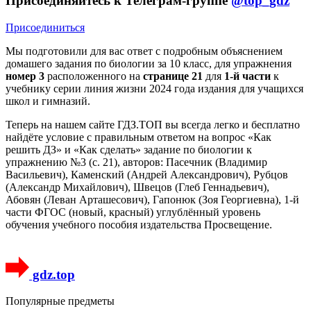
Присоединяйтесь к Телеграм-группе
@top_gdz
Присоединиться
Мы подготовили для вас ответ c подробным объяснением
домашего задания по биологии за 10 класс, для упражнения
номер 3
расположенного на
странице 21
для
1-й части
к
учебнику серии линия жизни 2024 года издания для учащихся
школ и гимназий.
Теперь на нашем сайте ГДЗ.ТОП вы всегда легко и бесплатно
найдёте условие с правильным ответом на вопрос «Как
решить ДЗ» и «Как сделать» задание по биологии к
упражнению №3 (с. 21), авторов: Пасечник (Владимир
Васильевич), Каменский (Андрей Александрович), Рубцов
(Александр Михайлович), Швецов (Глеб Геннадьевич),
Абовян (Леван Арташесович), Гапонюк (Зоя Георгиевна), 1-й
части ФГОС (новый, красный) углублённый уровень
обучения учебного пособия издательства Просвещение.
gdz.top
Популярные предметы