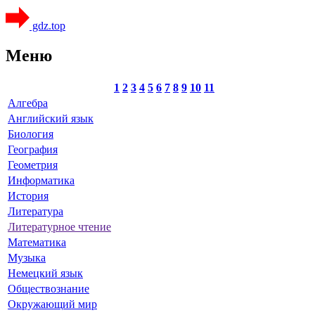
gdz.top
Меню
1
2
3
4
5
6
7
8
9
10
11
Алгебра
Английский язык
Биология
География
Геометрия
Информатика
История
Литература
Литературное чтение
Математика
Музыка
Немецкий язык
Обществознание
Окружающий мир