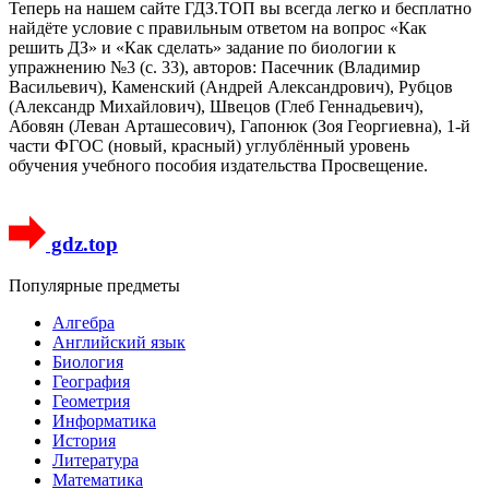
Теперь на нашем сайте ГДЗ.ТОП вы всегда легко и бесплатно
найдёте условие с правильным ответом на вопрос «Как
решить ДЗ» и «Как сделать» задание по биологии к
упражнению №3 (с. 33), авторов: Пасечник (Владимир
Васильевич), Каменский (Андрей Александрович), Рубцов
(Александр Михайлович), Швецов (Глеб Геннадьевич),
Абовян (Леван Арташесович), Гапонюк (Зоя Георгиевна), 1-й
части ФГОС (новый, красный) углублённый уровень
обучения учебного пособия издательства Просвещение.
gdz.top
Популярные предметы
Алгебра
Английский язык
Биология
География
Геометрия
Информатика
История
Литература
Математика