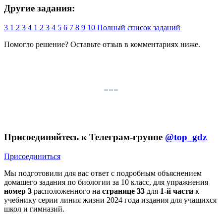
Другие задания:
3
1
2
3
4
1
2
3
4
5
6
7
8
9
10
Полный список заданий
Помогло решение? Оставьте
отзыв
в комментариях ниже.
Присоединяйтесь к Телеграм-группе
@top_gdz
Присоединиться
Мы подготовили для вас ответ c подробным объяснением
домашего задания по биологии за 10 класс, для упражнения
номер 3
расположенного на
странице 33
для
1-й части
к
учебнику серии линия жизни 2024 года издания для учащихся
школ и гимназий.