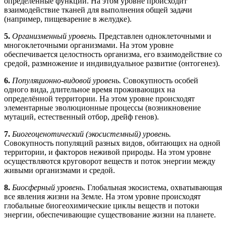
определённые функции. На этом уровне происходит
взаимодействие тканей для выполнения общей задачи
(например, пищеварение в желудке).
5.
Организменный уровень.
Представлен одноклеточными и
многоклеточными организмами. На этом уровне
обеспечивается целостность организма, его взаимодействие со
средой, размножение и индивидуальное развитие (онтогенез).
6.
Популяционно-видовой уровень.
Совокупность особей
одного вида, длительное время проживающих на
определённой территории. На этом уровне происходят
элементарные эволюционные процессы (возникновение
мутаций, естественный отбор, дрейф генов).
7.
Биогеоценотический (экосистемный) уровень.
Совокупность популяций разных видов, обитающих на одной
территории, и факторов неживой природы. На этом уровне
осуществляются круговорот веществ и поток энергии между
живыми организмами и средой.
8.
Биосферный уровень.
Глобальная экосистема, охватывающая
все явления жизни на Земле. На этом уровне происходят
глобальные биогеохимические циклы веществ и потоки
энергии, обеспечивающие существование жизни на планете.