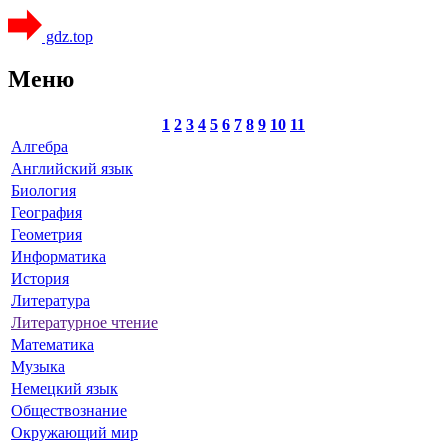
gdz.top
Меню
1
2
3
4
5
6
7
8
9
10
11
Алгебра
Английский язык
Биология
География
Геометрия
Информатика
История
Литература
Литературное чтение
Математика
Музыка
Немецкий язык
Обществознание
Окружающий мир