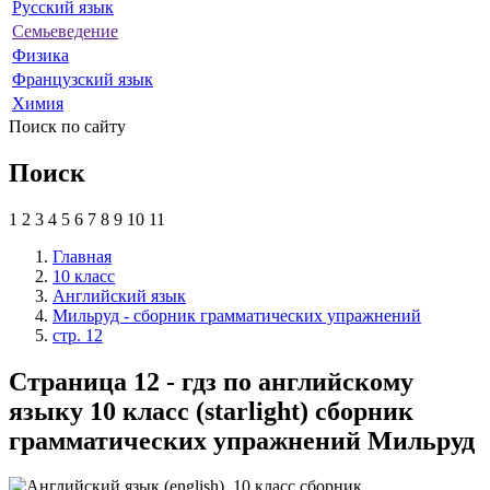
Русский язык
Семьеведение
Физика
Французский язык
Химия
Поиск по сайту
Поиск
1
2
3
4
5
6
7
8
9
10
11
Главная
10 класс
Английский язык
Мильруд - сборник грамматических упражнений
стр. 12
Страница 12 - гдз по английскому
языку 10 класс (starlight) сборник
грамматических упражнений Мильруд