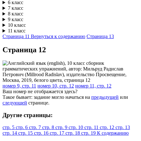
6 класс
7 класс
8 класс
9 класс
10 класс
11 класс
Страница 11
Вернуться к содержанию
Страница 13
Cтраница 12
номер 9, стр. 11
номер 10, стр. 12
номер 11, стр. 12
Ваш номер не отображается здесь?
Такое бывает: задание могло начаться на
предыдущей
или
следующей
странице.
Другие страницы:
стр. 5
стр. 6
стр. 7
стр. 8
стр. 9
стр. 10
стр. 11
стр. 12
стр. 13
стр. 14
стр. 15
стр. 16
стр. 17
стр. 18
стр. 19
К содержанию