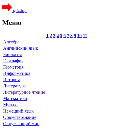
gdz.top
Меню
1
2
3
4
5
6
7
8
9
10
11
Алгебра
Английский язык
Биология
География
Геометрия
Информатика
История
Литература
Литературное чтение
Математика
Музыка
Немецкий язык
Обществознание
Окружающий мир