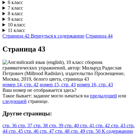
6 класс
7 класс
8 класс
9 класс
10 класс
11 класс
Страница 42
Вернуться к содержанию
Страница 44
Cтраница 43
номер 14, стр. 42
номер 15, стр. 43
номер 16, стр. 43
Ваш номер не отображается здесь?
Такое бывает: задание могло начаться на
предыдущей
или
следующей
странице.
Другие страницы:
стр. 36
стр. 37
стр. 38
стр. 39
стр. 40
стр. 41
стр. 42
стр. 43
стр.
44
стр. 45
стр. 46
стр. 47
стр. 48
стр. 49
стр. 50
К содержанию