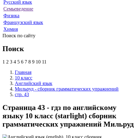
Русский язык
Семьеведение
Физика
Французский язык
Химия
Поиск по сайту
Поиск
1
2
3
4
5
6
7
8
9
10
11
Главная
10 класс
Английский язык
Мильруд - сборник грамматических упражнений
стр. 43
Страница 43 - гдз по английскому
языку 10 класс (starlight) сборник
грамматических упражнений Мильруд