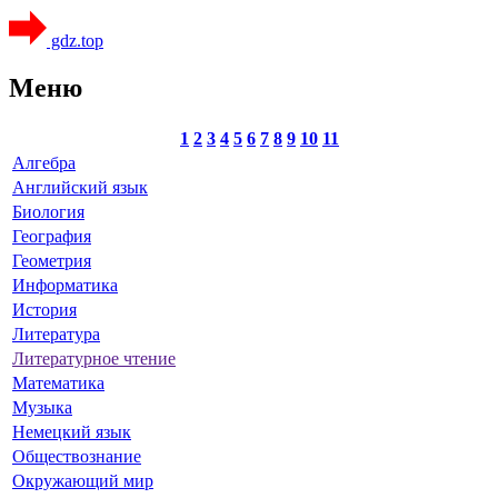
gdz.top
Меню
1
2
3
4
5
6
7
8
9
10
11
Алгебра
Английский язык
Биология
География
Геометрия
Информатика
История
Литература
Литературное чтение
Математика
Музыка
Немецкий язык
Обществознание
Окружающий мир