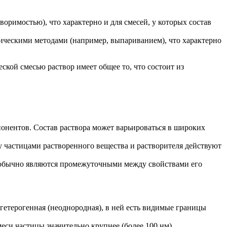
римостью), что характерно и для смесей, у которых состав
зическими методами (например, выпариванием), что характерно
кой смесью раствор имеет общее то, что состоит из
онентов. Состав раствора может варьироваться в широких
частицами растворенного вещества и растворителя действуют
 обычно являются промежуточными между свойствами его
гетерогенная (неоднородная), в ней есть видимые границы
еси частицы значительно крупнее (более 100 нм).