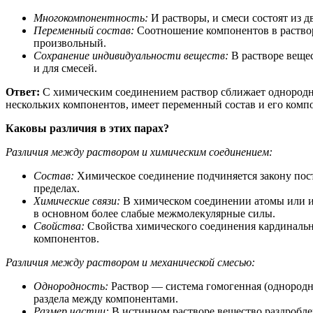
Многокомпонентность:
И растворы, и смеси состоят из д
Переменный состав:
Соотношение компонентов в растворе
произвольный.
Сохранение индивидуальности веществ:
В растворе вещес
и для смесей.
Ответ:
С химическим соединением раствор сближает однороднос
нескольких компонентов, имеет переменный состав и его ком
Каковы различия в этих парах?
Различия между раствором и химическим соединением:
Состав:
Химическое соединение подчиняется закону пост
пределах.
Химические связи:
В химическом соединении атомы или и
в основном более слабые межмолекулярные силы.
Свойства:
Свойства химического соединения кардинальн
компонентов.
Различия между раствором и механической смесью:
Однородность:
Раствор — система гомогенная (однородна
раздела между компонентами.
Размер частиц:
В истинном растворе вещество раздроблен