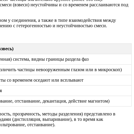
меси (взвеси) неустойчивы и со временем расслаиваются под
ом у соединения, а также в типе взаимодействия между
нению с гетерогенностью и неустойчивостью смеси.
звесь)
нная) система, видны границы раздела фаз
азличить частицы невооруженным глазом или в микроскоп)
ты со временем оседают или всплывают
я
вание, отстаивание, декантация, действие магнитом)
сть, прозрачность, методы разделения) представлено в
дами (дистилляция, выпаривание), в то время как
льтрование, отстаивание).