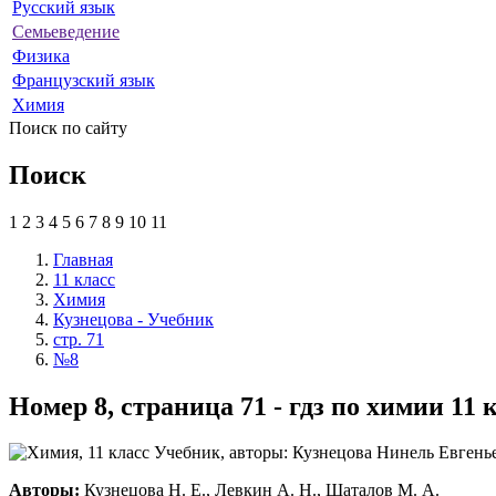
Русский язык
Семьеведение
Физика
Французский язык
Химия
Поиск по сайту
Поиск
1
2
3
4
5
6
7
8
9
10
11
Главная
11 класс
Химия
Кузнецова - Учебник
стр. 71
№8
Номер 8, страница 71 - гдз по химии 11
Авторы:
Кузнецова Н. Е., Левкин А. Н., Шаталов М. А.