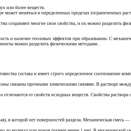
вух или более веществ.
 может меняться в определенных пределах (ограниченных раство
тва сохраняют многие свои свойства, и их можно разделить фи
ть и наличие тепловых эффектов при образовании. С механичес
поненты можно разделить физическими методами.
оянства состава и имеет строго определенное соотношение комп
оны связаны прочными химическими связями. В растворе между 
о отличаются от свойств исходных веществ. Свойства раствора
я), в которой нет поверхностей раздела. Механическая смесь — 
о до молекул или ионов (размер менее 1 нм). В механической см