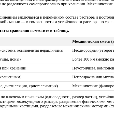
не разделяются самопроизвольно при хранении. Механические с
инением заключается в переменном составе раствора и постоянн
кой смесью — в гомогенности и устойчивости раствора по срав
таты сравнения поместите в таблицу.
Механическая смесь (в
) система, компоненты неразличимы
Неоднородная (гетероге
кулы, ионы)
Более 100 нм (можно р
ся при хранении
Неустойчива, компонен
окрашенным)
Непрозрачна или мутна
, дистилляция, кристаллизация)
Механические (фильтро
о ключевым признакам (однородность, размер частиц, устойчиво
астицами молекулярного размера, разделяемые физическими мето
 крупными частицами, разделяемые механическими методами (фи