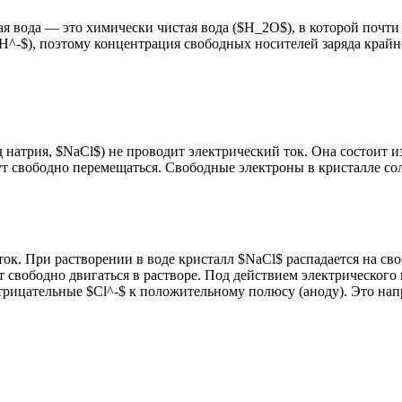
я вода — это химически чистая вода ($H_2O$), в которой почти
H^-$), поэтому концентрация свободных носителей заряда крайне
 натрия, $NaCl$) не проводит электрический ток. Она состоит и
т свободно перемещаться. Свободные электроны в кристалле сол
ток. При растворении в воде кристалл $NaCl$ распадается на 
т свободно двигаться в растворе. Под действием электрическог
трицательные $Cl^-$ к положительному полюсу (аноду). Это нап