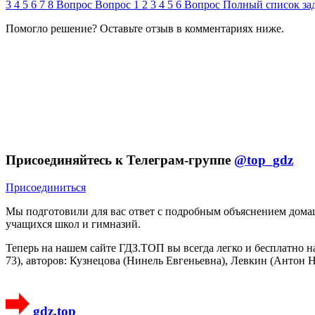
3
4
5
6
7
8
Вопрос
Вопрос
1
2
3
4
5
6
Вопрос
Полный список за
Помогло решение? Оставьте
отзыв
в комментариях ниже.
Присоединяйтесь к Телеграм-группе
@top_gdz
Присоединиться
Мы подготовили для вас ответ c подробным объяснением домаш
учащихся школ и гимназий.
Теперь на нашем сайте ГДЗ.ТОП вы всегда легко и бесплатно н
73), авторов: Кузнецова (Нинель Евгеньевна), Левкин (Антон
gdz.top