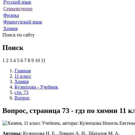
Русский язык
Семьеведение
Физика
Французский язык
Химия
Поиск по сайту
Поиск
1
2
3
4
5
6
7
8
9
10
11
Главная
11 класс
Химия
Кузнецова - Учебник
стр. 73
Вопрос
Вопрос, страница 73 - гдз по химии 11 
Авторы:
Кузнецова Н. Е., Левкин А. Н., Шаталов М. А.