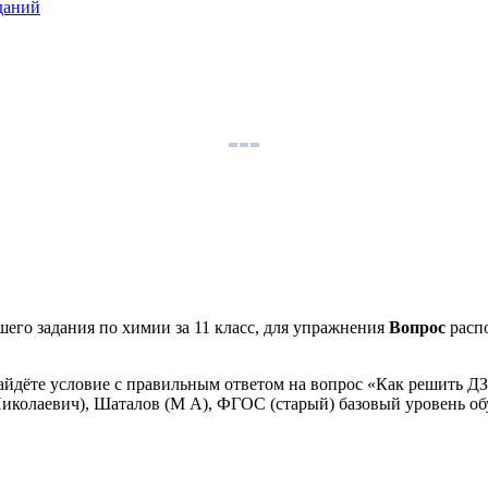
даний
его задания по химии за 11 класс, для упражнения
Вопрос
расп
айдёте условие с правильным ответом на вопрос «Как решить ДЗ
 Николаевич), Шаталов (М А), ФГОС (старый) базовый уровень о