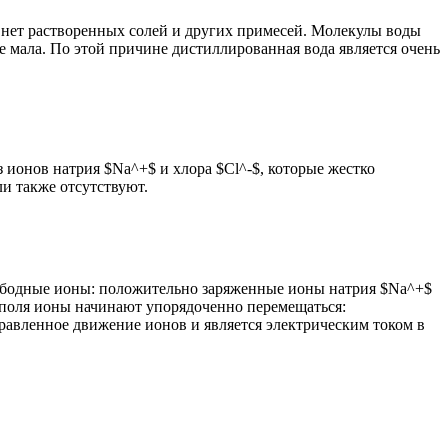
 нет растворенных солей и других примесей. Молекулы воды
 мала. По этой причине дистиллированная вода является очень
з ионов натрия $Na^+$ и хлора $Cl^-$, которые жестко
и также отсутствуют.
свободные ионы: положительно заряженные ионы натрия $Na^+$
о поля ионы начинают упорядоченно перемещаться:
равленное движение ионов и является электрическим током в