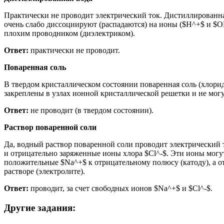
Практически не проводит электрический ток. Дистиллированна
очень слабо диссоциируют (распадаются) на ионы ($H^+$ и $O
плохим проводником (диэлектриком).
Ответ:
практически не проводит.
Поваренная соль
В твердом кристаллическом состоянии поваренная соль (хлорид
закреплены в узлах ионной кристаллической решетки и не могу
Ответ:
не проводит (в твердом состоянии).
Раствор поваренной соли
Да, водный раствор поваренной соли проводит электрический 
и отрицательно заряженные ионы хлора $Cl^-$. Эти ионы могу
положительные $Na^+$ к отрицательному полюсу (катоду), а о
растворе (электролите).
Ответ:
проводит, за счет свободных ионов $Na^+$ и $Cl^-$.
Другие задания: