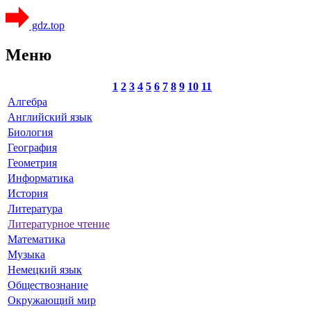
gdz.top
Меню
1
2
3
4
5
6
7
8
9
10
11
Алгебра
Английский язык
Биология
География
Геометрия
Информатика
История
Литература
Литературное чтение
Математика
Музыка
Немецкий язык
Обществознание
Окружающий мир