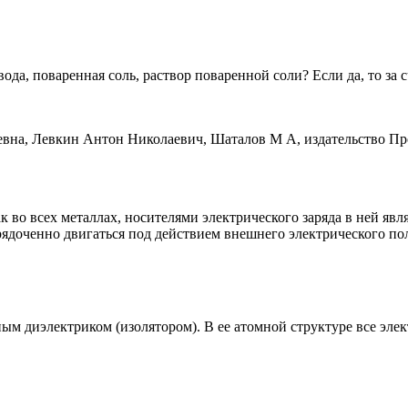
вода, поваренная соль, раствор поваренной соли? Если да, то за
ак во всех металлах, носителями электрического заряда в ней яв
доченно двигаться под действием внешнего электрического поля
чным диэлектриком (изолятором). В ее атомной структуре все эл