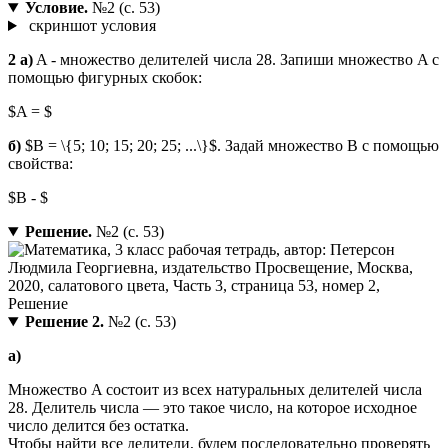
Условие.
№2 (с. 53)
скриншот условия
2 a)
A - множество делителей числа 28. Запиши множество A с
помощью фигурных скобок:
$A = $
б)
$B = \{5; 10; 15; 20; 25; ...\}$. Задай множество B с помощью
свойства:
$B - $
Решение.
№2 (с. 53)
Решение 2.
№2 (с. 53)
a)
Множество A состоит из всех натуральных делителей числа
28. Делитель числа — это такое число, на которое исходное
число делится без остатка.
Чтобы найти все делители, будем последовательно проверять