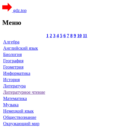
gdz.top
Меню
1
2
3
4
5
6
7
8
9
10
11
Алгебра
Английский язык
Биология
География
Геометрия
Информатика
История
Литература
Литературное чтение
Математика
Музыка
Немецкий язык
Обществознание
Окружающий мир