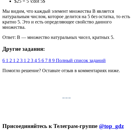
$25 = 5 \cdot 5$
Мы видим, что каждый элемент множества B является
натуральным числом, которое делится на 5 без остатка, то есть
кратно 5. Это и есть определяющее свойство данного
множества.
Ответ: B — множество натуральных чисел, кратных 5.
Другие задания:
6
1
2
1
2
3
1
2
3
4
5
6
7
8
9
Полный список заданий
Помогло решение? Оставьте
отзыв
в комментариях ниже.
Присоединяйтесь к Телеграм-группе
@top_gdz