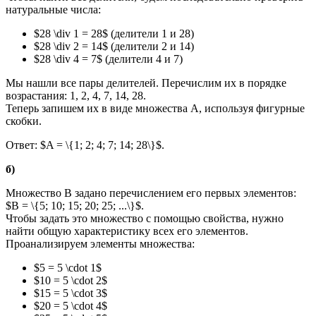
натуральные числа:
$28 \div 1 = 28$ (делители 1 и 28)
$28 \div 2 = 14$ (делители 2 и 14)
$28 \div 4 = 7$ (делители 4 и 7)
Мы нашли все пары делителей. Перечислим их в порядке
возрастания: 1, 2, 4, 7, 14, 28.
Теперь запишем их в виде множества A, используя фигурные
скобки.
Ответ: $A = \{1; 2; 4; 7; 14; 28\}$.
б)
Множество B задано перечислением его первых элементов:
$B = \{5; 10; 15; 20; 25; ...\}$.
Чтобы задать это множество с помощью свойства, нужно
найти общую характеристику всех его элементов.
Проанализируем элементы множества:
$5 = 5 \cdot 1$
$10 = 5 \cdot 2$
$15 = 5 \cdot 3$
$20 = 5 \cdot 4$