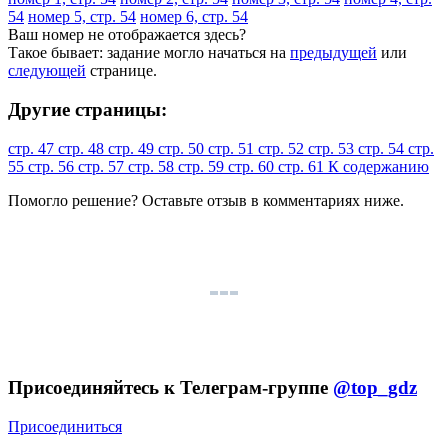
54
номер 5, стр. 54
номер 6, стр. 54
Ваш номер не отображается здесь?
Такое бывает: задание могло начаться на
предыдущей
или
следующей
странице.
Другие страницы:
стр. 47
стр. 48
стр. 49
стр. 50
стр. 51
стр. 52
стр. 53
стр. 54
стр.
55
стр. 56
стр. 57
стр. 58
стр. 59
стр. 60
стр. 61
К содержанию
Помогло решение? Оставьте
отзыв
в комментариях ниже.
Присоединяйтесь к Телеграм-группе
@top_gdz
Присоединиться