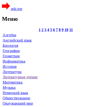
gdz.top
Меню
1
2
3
4
5
6
7
8
9
10
11
Алгебра
Английский язык
Биология
География
Геометрия
Информатика
История
Литература
Литературное чтение
Математика
Музыка
Немецкий язык
Обществознание
Окружающий мир