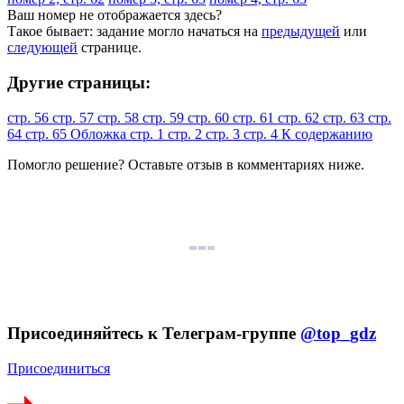
Ваш номер не отображается здесь?
Такое бывает: задание могло начаться на
предыдущей
или
следующей
странице.
Другие страницы:
стр. 56
стр. 57
стр. 58
стр. 59
стр. 60
стр. 61
стр. 62
стр. 63
стр.
64
стр. 65
Обложка
стр. 1
стр. 2
стр. 3
стр. 4
К содержанию
Помогло решение? Оставьте
отзыв
в комментариях ниже.
Присоединяйтесь к Телеграм-группе
@top_gdz
Присоединиться