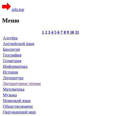
gdz.top
Меню
1
2
3
4
5
6
7
8
9
10
11
Алгебра
Английский язык
Биология
География
Геометрия
Информатика
История
Литература
Литературное чтение
Математика
Музыка
Немецкий язык
Обществознание
Окружающий мир