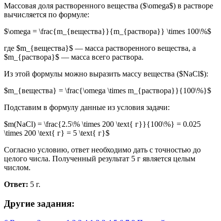
Массовая доля растворенного вещества ($\omega$) в растворе
вычисляется по формуле:
$\omega = \frac{m_{вещества}}{m_{раствора}} \times 100\%$
где $m_{вещества}$ — масса растворенного вещества, а
$m_{раствора}$ — масса всего раствора.
Из этой формулы можно выразить массу вещества ($NaCl$):
$m_{вещества} = \frac{\omega \times m_{раствора}}{100\%}$
Подставим в формулу данные из условия задачи:
$m(NaCl) = \frac{2.5\% \times 200 \text{ г}}{100\%} = 0.025
\times 200 \text{ г} = 5 \text{ г}$
Согласно условию, ответ необходимо дать с точностью до
целого числа. Полученный результат 5 г является целым
числом.
Ответ:
5 г.
Другие задания: