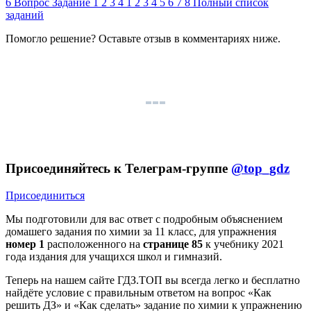
6
Вопрос
Задание
1
2
3
4
1
2
3
4
5
6
7
8
Полный список
заданий
Помогло решение? Оставьте
отзыв
в комментариях ниже.
Присоединяйтесь к Телеграм-группе
@top_gdz
Присоединиться
Мы подготовили для вас ответ c подробным объяснением
домашего задания по химии за 11 класс, для упражнения
номер 1
расположенного на
странице 85
к учебнику 2021
года издания для учащихся школ и гимназий.
Теперь на нашем сайте ГДЗ.ТОП вы всегда легко и бесплатно
найдёте условие с правильным ответом на вопрос «Как
решить ДЗ» и «Как сделать» задание по химии к упражнению