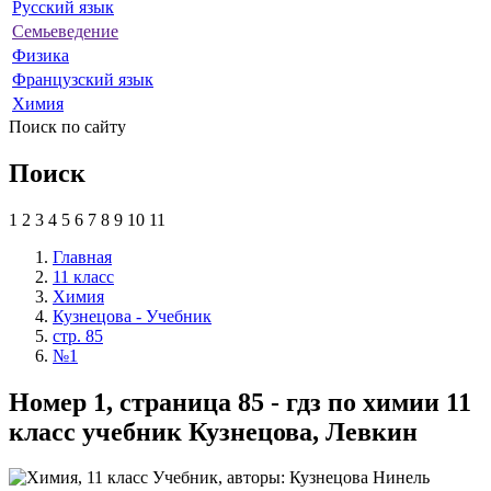
Русский язык
Семьеведение
Физика
Французский язык
Химия
Поиск по сайту
Поиск
1
2
3
4
5
6
7
8
9
10
11
Главная
11 класс
Химия
Кузнецова - Учебник
стр. 85
№1
Номер 1, страница 85 - гдз по химии 11
класс учебник Кузнецова, Левкин