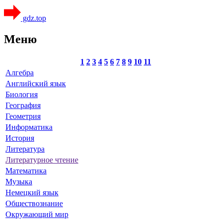
gdz.top
Меню
1
2
3
4
5
6
7
8
9
10
11
Алгебра
Английский язык
Биология
География
Геометрия
Информатика
История
Литература
Литературное чтение
Математика
Музыка
Немецкий язык
Обществознание
Окружающий мир