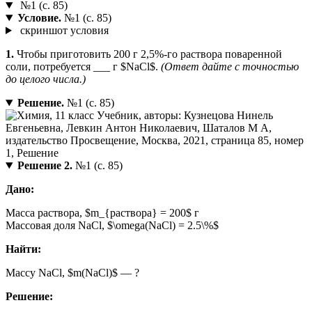
№1 (с. 85)
Условие.
№1 (с. 85)
скриншот условия
1.
Чтобы приготовить 200 г 2,5%-го раствора поваренной
соли, потребуется ___ г $NaCl$.
(Ответ дайте с точностью
до целого числа.)
Решение.
№1 (с. 85)
Решение 2.
№1 (с. 85)
Дано:
Масса раствора, $m_{раствора} = 200$ г
Массовая доля NaCl, $\omega(NaCl) = 2.5\%$
Найти:
Массу NaCl, $m(NaCl)$ — ?
Решение: