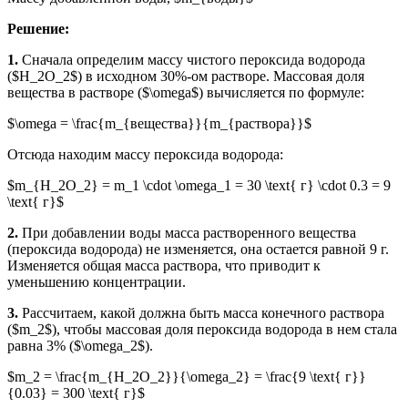
Решение:
1.
Сначала определим массу чистого пероксида водорода
($H_2O_2$) в исходном 30%-ом растворе. Массовая доля
вещества в растворе ($\omega$) вычисляется по формуле:
$\omega = \frac{m_{вещества}}{m_{раствора}}$
Отсюда находим массу пероксида водорода:
$m_{H_2O_2} = m_1 \cdot \omega_1 = 30 \text{ г} \cdot 0.3 = 9
\text{ г}$
2.
При добавлении воды масса растворенного вещества
(пероксида водорода) не изменяется, она остается равной 9 г.
Изменяется общая масса раствора, что приводит к
уменьшению концентрации.
3.
Рассчитаем, какой должна быть масса конечного раствора
($m_2$), чтобы массовая доля пероксида водорода в нем стала
равна 3% ($\omega_2$).
$m_2 = \frac{m_{H_2O_2}}{\omega_2} = \frac{9 \text{ г}}
{0.03} = 300 \text{ г}$