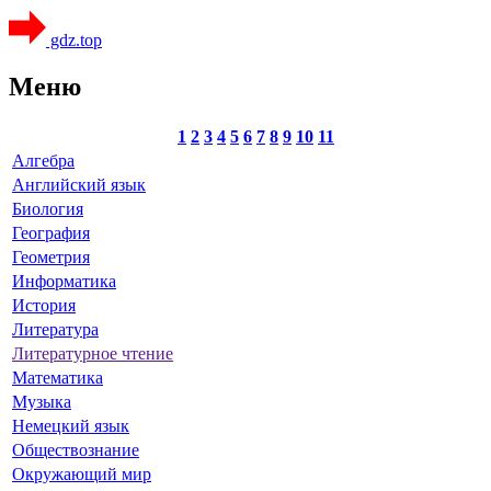
gdz.top
Меню
1
2
3
4
5
6
7
8
9
10
11
Алгебра
Английский язык
Биология
География
Геометрия
Информатика
История
Литература
Литературное чтение
Математика
Музыка
Немецкий язык
Обществознание
Окружающий мир