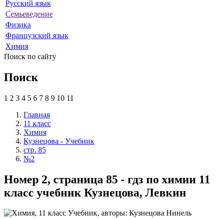
Русский язык
Семьеведение
Физика
Французский язык
Химия
Поиск по сайту
Поиск
1
2
3
4
5
6
7
8
9
10
11
Главная
11 класс
Химия
Кузнецова - Учебник
стр. 85
№2
Номер 2, страница 85 - гдз по химии 11
класс учебник Кузнецова, Левкин