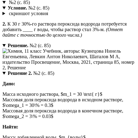
№2 (с. 85)
Условие.
№2 (с. 85)
скриншот условия
2.
К 30 г 30%-го раствора пероксида водорода потребуется
добавить ____ г воды, чтобы раствор стал 3%-м.
(Ответ
дайте с точностью до целого числа.)
Решение.
№2 (с. 85)
Решение 2.
№2 (с. 85)
Дано:
Масса исходного раствора, $m_1 = 30 \text{ г}$
Массовая доля пероксида водорода в исходном растворе,
$\omega_1 = 30\% = 0.3$
Массовая доля пероксида водорода в конечном растворе,
$\omega_2 = 3\% = 0.03$
Найти:
Массу добавленной воды, $m_{воды}$