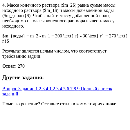
4.
Масса конечного раствора ($m_2$) равна сумме массы
исходного раствора ($m_1$) и массы добавленной воды
($m_{воды}$). Чтобы найти массу добавленной воды,
необходимо из массы конечного раствора вычесть массу
исходного.
$m_{воды} = m_2 - m_1 = 300 \text{ г} - 30 \text{ г} = 270 \text{
г}$
Результат является целым числом, что соответствует
требованию задачи.
Ответ:
270
Другие задания:
Вопрос
Задание
1
2
3
4
1
2
3
4
5
6
7
8
9
Полный список
заданий
Помогло решение? Оставьте
отзыв
в комментариях ниже.