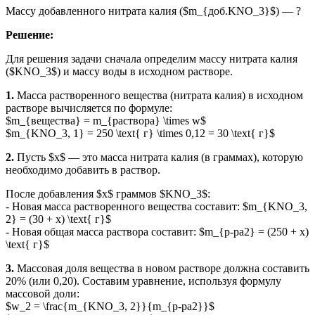
Массу добавленного нитрата калия ($m_{доб.KNO_3}$) — ?
Решение:
Для решения задачи сначала определим массу нитрата калия
($KNO_3$) и массу воды в исходном растворе.
1.
Масса растворенного вещества (нитрата калия) в исходном
растворе вычисляется по формуле:
$m_{вещества} = m_{раствора} \times w$
$m_{KNO_3, 1} = 250 \text{ г} \times 0,12 = 30 \text{ г}$
2.
Пусть $x$ — это масса нитрата калия (в граммах), которую
необходимо добавить в раствор.
После добавления $x$ граммов $KNO_3$:
- Новая масса растворенного вещества составит: $m_{KNO_3,
2} = (30 + x) \text{ г}$
- Новая общая масса раствора составит: $m_{р-ра2} = (250 + x)
\text{ г}$
3.
Массовая доля вещества в новом растворе должна составить
20% (или 0,20). Составим уравнение, используя формулу
массовой доли:
$w_2 = \frac{m_{KNO_3, 2}}{m_{р-ра2}}$