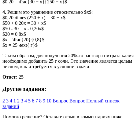
$0,20 = \frac{30 + x}{250 + x}$
4.
Решим это уравнение относительно $x$:
$0,20 \times (250 + x) = 30 + x$
$50 + 0,20x = 30 + x$
$50 - 30 = x - 0,20x$
$20 = 0,8x$
$x = \frac{20}{0,8}$
$x = 25 \text{ г}$
Таким образом, для получения 20%-го раствора нитрата калия
необходимо добавить 25 г соли. Это значение является целым
числом, как и требуется в условии задачи.
Ответ:
25
Другие задания:
2
3
4
1
2
3
4
5
6
7
8
9
10
Вопрос
Вопрос
Полный список
заданий
Помогло решение? Оставьте
отзыв
в комментариях ниже.