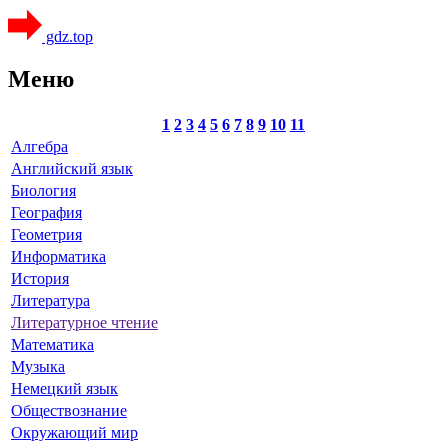
gdz.top
Меню
1
2
3
4
5
6
7
8
9
10
11
Алгебра
Английский язык
Биология
География
Геометрия
Информатика
История
Литература
Литературное чтение
Математика
Музыка
Немецкий язык
Обществознание
Окружающий мир