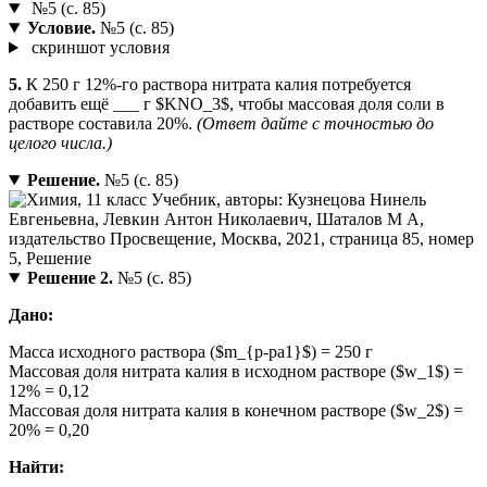
№5 (с. 85)
Условие.
№5 (с. 85)
скриншот условия
5.
К 250 г 12%-го раствора нитрата калия потребуется
добавить ещё ___ г $KNO_3$, чтобы массовая доля соли в
растворе составила 20%.
(Ответ дайте с точностью до
целого числа.)
Решение.
№5 (с. 85)
Решение 2.
№5 (с. 85)
Дано:
Масса исходного раствора ($m_{р-ра1}$) = 250 г
Массовая доля нитрата калия в исходном растворе ($w_1$) =
12% = 0,12
Массовая доля нитрата калия в конечном растворе ($w_2$) =
20% = 0,20
Найти: