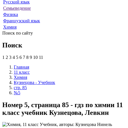
Русский язык
Семьеведение
Физика
Французский язык
Химия
Поиск по сайту
Поиск
1
2
3
4
5
6
7
8
9
10
11
Главная
11 класс
Химия
Кузнецова - Учебник
стр. 85
№5
Номер 5, страница 85 - гдз по химии 11
класс учебник Кузнецова, Левкин