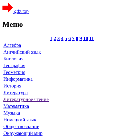
gdz.top
Меню
1
2
3
4
5
6
7
8
9
10
11
Алгебра
Английский язык
Биология
География
Геометрия
Информатика
История
Литература
Литературное чтение
Математика
Музыка
Немецкий язык
Обществознание
Окружающий мир