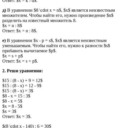
Ответ: $x = k - d$.
д)
В уравнении $8 \cdot x = n$, $x$ является неизвестным
множителем. Чтобы найти его, нужно произведение $n$
разделить на известный множитель 8.
$x = n : 8$
Ответ: $x = n : 8$.
е)
В уравнении $x - p = s$, $x$ является неизвестным
уменьшаемым. Чтобы найти его, нужно к разности $s$
прибавить вычитаемое $p$.
$x = s + p$
Ответ: $x = s + p$.
2. Реши уравнения:
$15 : (8 - x) + 9 = 12$
$15 : (8 - x) = 12 - 9$
$15 : (8 - x) = 3$
$8 - x = 15 : 3$
$8 - x = 5$
$x = 8 - 5$
$x = 3$
Ответ: $x = 3$.
$(8 \cdot x - 140) : 6 = 30$