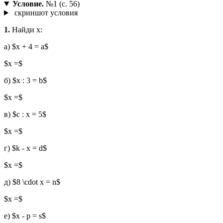
Условие.
№1 (с. 56)
скриншот условия
1.
Найди x:
а) $x + 4 = a$
$x =$
б) $x : 3 = b$
$x =$
в) $c : x = 5$
$x =$
г) $k - x = d$
$x =$
д) $8 \cdot x = n$
$x =$
е) $x - p = s$