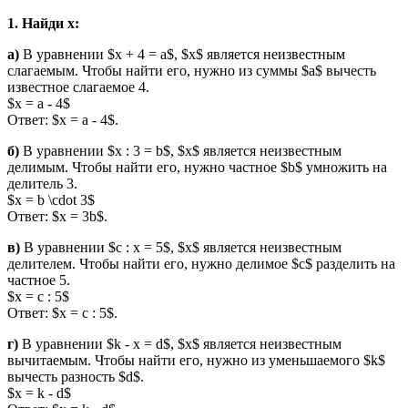
1. Найди x:
а)
В уравнении $x + 4 = a$, $x$ является неизвестным
слагаемым. Чтобы найти его, нужно из суммы $a$ вычесть
известное слагаемое 4.
$x = a - 4$
Ответ: $x = a - 4$.
б)
В уравнении $x : 3 = b$, $x$ является неизвестным
делимым. Чтобы найти его, нужно частное $b$ умножить на
делитель 3.
$x = b \cdot 3$
Ответ: $x = 3b$.
в)
В уравнении $c : x = 5$, $x$ является неизвестным
делителем. Чтобы найти его, нужно делимое $c$ разделить на
частное 5.
$x = c : 5$
Ответ: $x = c : 5$.
г)
В уравнении $k - x = d$, $x$ является неизвестным
вычитаемым. Чтобы найти его, нужно из уменьшаемого $k$
вычесть разность $d$.
$x = k - d$