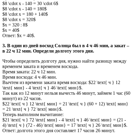
$8 \cdot x - 140 = 30 \cdot 6$
$8 \cdot x - 140 = 180$
$8 \cdot x = 180 + 140$
$8 \cdot x = 320$
$x = 320 : 8$
$x = 40$
Ответ: $x = 40$.
3. В один из дней восход Солнца был в 4 ч 46 мин, а закат –
в 22 ч 12 мин. Определи долготу этого дня.
Чтобы определить долготу дня, нужно найти разницу между
временем заката и временем восхода.
Время заката: 22 ч 12 мин.
Время восхода: 4 ч 46 мин.
Вычтем из времени заката время восхода: $22 \text{ ч } 12
\text{ мин} - 4 \text{ ч } 46 \text{ мин}$.
Так как из 12 минут нельзя вычесть 46 минут, займем 1 час (60
минут) из 22 часов.
$22 \text{ ч } 12 \text{ мин} = 21 \text{ ч } (60 + 12) \text{ мин}
= 21 \text{ ч } 72 \text{ мин}$.
Теперь выполним вычитание:
$21 \text{ ч } 72 \text{ мин} - 4 \text{ ч } 46 \text{ мин} = (21 -
4) \text{ ч } (72 - 46) \text{ мин} = 17 \text{ ч } 26 \text{ мин}$.
Ответ: долгота этого дня составляет 17 часов 26 минут.