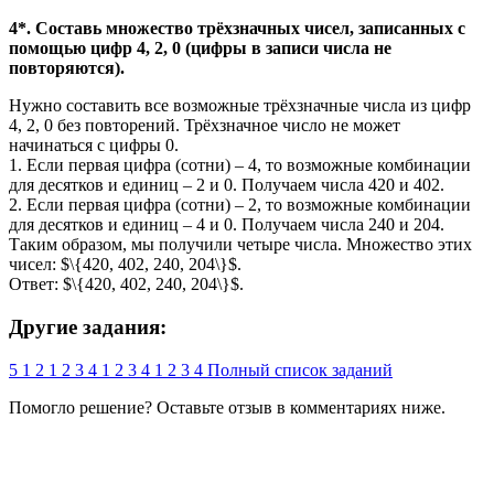
4*. Составь множество трёхзначных чисел, записанных с
помощью цифр 4, 2, 0 (цифры в записи числа не
повторяются).
Нужно составить все возможные трёхзначные числа из цифр
4, 2, 0 без повторений. Трёхзначное число не может
начинаться с цифры 0.
1. Если первая цифра (сотни) – 4, то возможные комбинации
для десятков и единиц – 2 и 0. Получаем числа 420 и 402.
2. Если первая цифра (сотни) – 2, то возможные комбинации
для десятков и единиц – 4 и 0. Получаем числа 240 и 204.
Таким образом, мы получили четыре числа. Множество этих
чисел: $\{420, 402, 240, 204\}$.
Ответ: $\{420, 402, 240, 204\}$.
Другие задания:
5
1
2
1
2
3
4
1
2
3
4
1
2
3
4
Полный список заданий
Помогло решение? Оставьте
отзыв
в комментариях ниже.