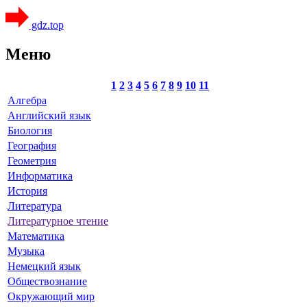
gdz.top
Меню
1
2
3
4
5
6
7
8
9
10
11
Алгебра
Английский язык
Биология
География
Геометрия
Информатика
История
Литература
Литературное чтение
Математика
Музыка
Немецкий язык
Обществознание
Окружающий мир