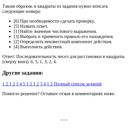
Таким образом, в квадраты из задания нужно вписать
следующие номера:
[6] При необходимости сделать проверку.
[5] Назвать ответ.
[1] Найти значение числового выражения.
[3] Выбрать и применить правило его нахождения.
[2] Определить неизвестный компонент действия.
[4] Выполнить действия.
Ответ: Последовательность чисел для расстановки в квадраты
(сверху вниз): 6, 5, 1, 3, 2, 4.
Другие задания:
1
2
1
2
3
4
5
1
2
1
2
3
4
1
2
Полный список заданий
Помогло решение? Оставьте
отзыв
в комментариях ниже.