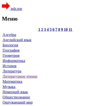
gdz.top
Меню
1
2
3
4
5
6
7
8
9
10
11
Алгебра
Английский язык
Биология
География
Геометрия
Информатика
История
Литература
Литературное чтение
Математика
Музыка
Немецкий язык
Обществознание
Окружающий мир