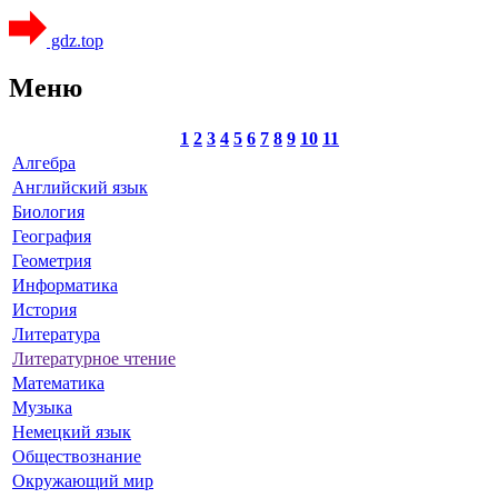
gdz.top
Меню
1
2
3
4
5
6
7
8
9
10
11
Алгебра
Английский язык
Биология
География
Геометрия
Информатика
История
Литература
Литературное чтение
Математика
Музыка
Немецкий язык
Обществознание
Окружающий мир