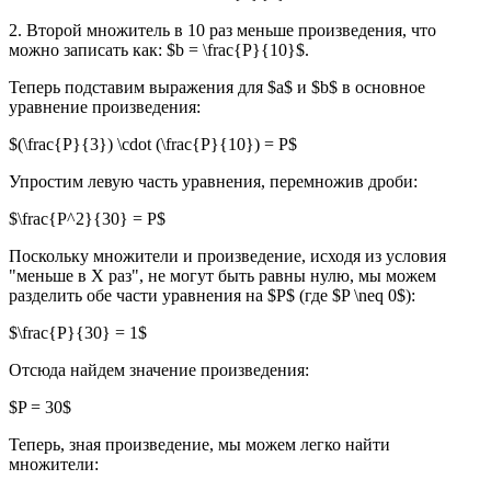
2. Второй множитель в 10 раз меньше произведения, что
можно записать как: $b = \frac{P}{10}$.
Теперь подставим выражения для $a$ и $b$ в основное
уравнение произведения:
$(\frac{P}{3}) \cdot (\frac{P}{10}) = P$
Упростим левую часть уравнения, перемножив дроби:
$\frac{P^2}{30} = P$
Поскольку множители и произведение, исходя из условия
"меньше в X раз", не могут быть равны нулю, мы можем
разделить обе части уравнения на $P$ (где $P \neq 0$):
$\frac{P}{30} = 1$
Отсюда найдем значение произведения:
$P = 30$
Теперь, зная произведение, мы можем легко найти
множители: