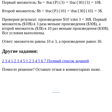
Первый множитель: $a = \frac{P}{3} = \frac{30}{3} = 10$.
Второй множитель: $b = \frac{P}{10} = \frac{30}{10} = 3$.
Проверим результат: произведение $10 \cdot 3 = 30$. Первый
множитель ($10$) в 3 раза меньше произведения ($30$), а
второй множитель ($3$) в 10 раз меньше произведения ($30$).
Все условия выполнены.
Ответ: множители равны 10 и 3, а произведение равно 30.
Другие задания:
2
3
4
1
2
3
4
5
1
2
3
4
5
6
7
Полный список заданий
Помогло решение? Оставьте
отзыв
в комментариях ниже.