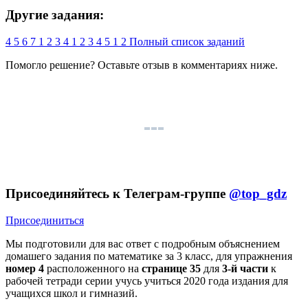
Другие задания:
4
5
6
7
1
2
3
4
1
2
3
4
5
1
2
Полный список заданий
Помогло решение? Оставьте
отзыв
в комментариях ниже.
Присоединяйтесь к Телеграм-группе
@top_gdz
Присоединиться
Мы подготовили для вас ответ c подробным объяснением
домашего задания по математике за 3 класс, для упражнения
номер 4
расположенного на
странице 35
для
3-й части
к
рабочей тетради серии учусь учиться 2020 года издания для
учащихся школ и гимназий.