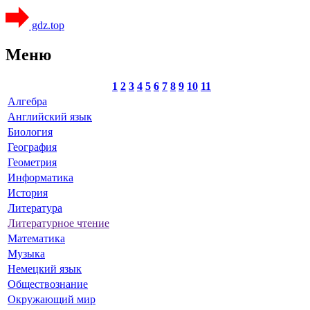
gdz.top
Меню
1
2
3
4
5
6
7
8
9
10
11
Алгебра
Английский язык
Биология
География
Геометрия
Информатика
История
Литература
Литературное чтение
Математика
Музыка
Немецкий язык
Обществознание
Окружающий мир