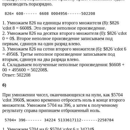
производить поразрядно.
 826× 608------ 6608 0004956------502208
1. Умножаем 826 на единицы второго множителя (8): $826
\cdot 8 = 6608$. Это первое неполное произведение.
2. Умножаем 826 на десятки второго множителя (0): $826 \cdot
0 = 0$. Второе неполное произведение записываем под
первым, сдвинув на один разряд влево.
3. Умножаем 826 на сотни второго множителя (6): $826 \cdot 6
= 4956$. Третье неполное произведение записываем под
вторым, сдвинув на два разряда влево.
4. Складываем полученные неполные произведения: $6608 +
00 + 495600 = 502208$.
Ответ: 502208
б)
При умножении чисел, оканчивающихся на нули, как $5704
\cdot 3960$, можно временно отбросить ноль в конце второго
множителя. Умножим 5704 на 396, а затем к полученному
результату справа припишем отброшенный ноль.
 5704× 396------- 34224 5133617112-------2258784
1. Умножаем 5704 на 6: $5704 \cdot 6 = 34224$.