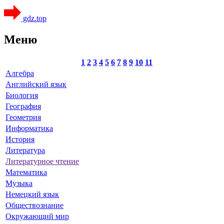
gdz.top
Меню
1
2
3
4
5
6
7
8
9
10
11
Алгебра
Английский язык
Биология
География
Геометрия
Информатика
История
Литература
Литературное чтение
Математика
Музыка
Немецкий язык
Обществознание
Окружающий мир