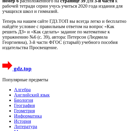
номер 6
расположенного на
странице 39
для
3-й части
к
рабочей тетради серии учусь учиться 2020 года издания для
учащихся школ и гимназий.
Теперь на нашем сайте ГДЗ.ТОП вы всегда легко и бесплатно
найдёте условие с правильным ответом на вопрос «Как
решить ДЗ» и «Как сделать» задание по математике к
упражнению №6 (с. 39), автора: Петерсон (Людмила
Георгиевна), 3-й части ФГОС (старый) учебного пособия
издательства Просвещение.
gdz.top
Популярные предметы
Алгебра
Английский язык
Биология
География
Геометрия
Информатика
История
Литература