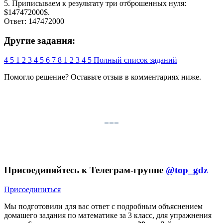
5. Приписываем к результату три отброшенных нуля:
$147472000$.
Ответ: 147472000
Другие задания:
4
5
1
2
3
4
5
6
7
8
1
2
3
4
5
Полный список заданий
Помогло решение? Оставьте
отзыв
в комментариях ниже.
Присоединяйтесь к Телеграм-группе
@top_gdz
Присоединиться
Мы подготовили для вас ответ c подробным объяснением
домашего задания по математике за 3 класс, для упражнения