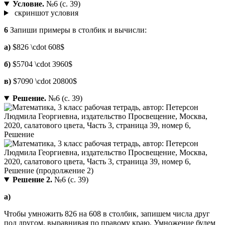
Условие.
№6 (с. 39)
скриншот условия
6
Запиши примеры в столбик и вычисли:
a)
$826 \cdot 608$
б)
$5704 \cdot 3960$
в)
$7090 \cdot 20800$
Решение.
№6 (с. 39)
Решение 2.
№6 (с. 39)
а)
Чтобы умножить 826 на 608 в столбик, запишем числа друг
под другом, выравнивая по правому краю. Умножение будем