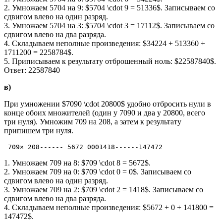
2. Умножаем 5704 на 9: $5704 \cdot 9 = 51336$. Записываем со
сдвигом влево на один разряд.
3. Умножаем 5704 на 3: $5704 \cdot 3 = 17112$. Записываем со
сдвигом влево на два разряда.
4. Складываем неполные произведения: $34224 + 513360 +
1711200 = 2258784$.
5. Приписываем к результату отброшенный ноль: $22587840$.
Ответ: 22587840
в)
При умножении $7090 \cdot 20800$ удобно отбросить нули в
конце обоих множителей (один у 7090 и два у 20800, всего
три нуля). Умножим 709 на 208, а затем к результату
припишем три нуля.
 709× 208------ 5672 0001418------147472
1. Умножаем 709 на 8: $709 \cdot 8 = 5672$.
2. Умножаем 709 на 0: $709 \cdot 0 = 0$. Записываем со
сдвигом влево на один разряд.
3. Умножаем 709 на 2: $709 \cdot 2 = 1418$. Записываем со
сдвигом влево на два разряда.
4. Складываем неполные произведения: $5672 + 0 + 141800 =
147472$.