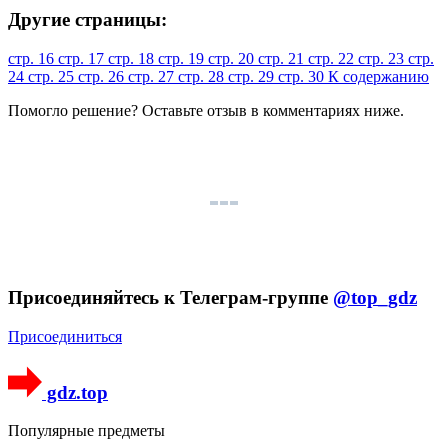
Другие страницы:
стр. 16
стр. 17
стр. 18
стр. 19
стр. 20
стр. 21
стр. 22
стр. 23
стр.
24
стр. 25
стр. 26
стр. 27
стр. 28
стр. 29
стр. 30
К содержанию
Помогло решение? Оставьте
отзыв
в комментариях ниже.
Присоединяйтесь к Телеграм-группе
@top_gdz
Присоединиться
gdz.top
Популярные предметы