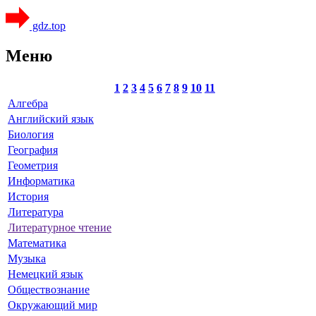
gdz.top
Меню
1
2
3
4
5
6
7
8
9
10
11
Алгебра
Английский язык
Биология
География
Геометрия
Информатика
История
Литература
Литературное чтение
Математика
Музыка
Немецкий язык
Обществознание
Окружающий мир