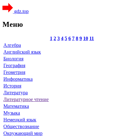
gdz.top
Меню
1
2
3
4
5
6
7
8
9
10
11
Алгебра
Английский язык
Биология
География
Геометрия
Информатика
История
Литература
Литературное чтение
Математика
Музыка
Немецкий язык
Обществознание
Окружающий мир