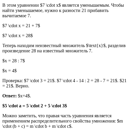
В этом уравнении $7 \cdot x$ является уменьшаемым. Чтобы
найти уменьшаемое, нужно к разности 21 прибавить
вычитаемое 7.
$7 \cdot x = 21 + 7$
$7 \cdot x = 28$
Теперь находим неизвестный множитель $\text{x}$, разделив
произведение 28 на известный множитель 7.
$x = 28 : 7$
$x = 4$
Проверка: $7 \cdot 3 = 21$. $7 \cdot 4 - 14 : 2 = 28 - 7 = 21$. $21
= 21$. Верно.
Ответ:
$x=4$.
$5 \cdot a = 5 \cdot 2 + 5 \cdot 3$
Можно заметить, что правая часть уравнения является
применением распределительного свойства умножения: $m
\cdot (b + c) = m \cdot b + m \cdot c$.