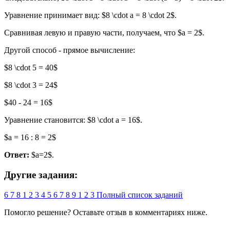
Уравнение принимает вид: $8 \cdot a = 8 \cdot 2$.
Сравнивая левую и правую части, получаем, что $a = 2$.
Другой способ - прямое вычисление:
$8 \cdot 5 = 40$
$8 \cdot 3 = 24$
$40 - 24 = 16$
Уравнение становится: $8 \cdot a = 16$.
$a = 16 : 8 = 2$
Ответ:
$a=2$.
Другие задания:
6
7
8
1
2
3
4
5
6
7
8
9
1
2
3
Полный список заданий
Помогло решение? Оставьте
отзыв
в комментариях ниже.