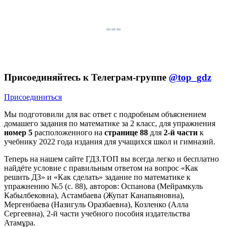
Присоединяйтесь к Телеграм-группе
@top_gdz
Присоединиться
Мы подготовили для вас ответ c подробным объяснением
домашего задания по математике за 2 класс, для упражнения
номер 5
расположенного на
странице 88
для
2-й части
к
учебнику 2022 года издания для учащихся школ и гимназий.
Теперь на нашем сайте ГДЗ.ТОП вы всегда легко и бесплатно
найдёте условие с правильным ответом на вопрос «Как
решить ДЗ» и «Как сделать» задание по математике к
упражнению №5 (с. 88), авторов: Оспанова (Мейрамкуль
Кабылбековна), Астамбаева (Жупат Канапьяновна),
Мергенбаева (Назигуль Оразбаевна), Козленко (Алла
Сергеевна), 2-й части учебного пособия издательства
Атамұра.