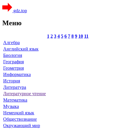
gdz.top
Меню
1
2
3
4
5
6
7
8
9
10
11
Алгебра
Английский язык
Биология
География
Геометрия
Информатика
История
Литература
Литературное чтение
Математика
Музыка
Немецкий язык
Обществознание
Окружающий мир