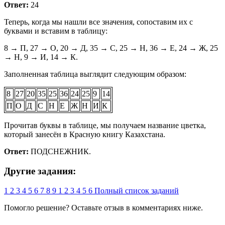
Ответ:
24
Теперь, когда мы нашли все значения, сопоставим их с
буквами и вставим в таблицу:
8 → П, 27 → О, 20 → Д, 35 → С, 25 → Н, 36 → Е, 24 → Ж, 25
→ Н, 9 → И, 14 → К.
Заполненная таблица выглядит следующим образом:
8
27
20
35
25
36
24
25
9
14
П
О
Д
С
Н
Е
Ж
Н
И
К
Прочитав буквы в таблице, мы получаем название цветка,
который занесён в Красную книгу Казахстана.
Ответ:
ПОДСНЕЖНИК.
Другие задания:
1
2
3
4
5
6
7
8
9
1
2
3
4
5
6
Полный список заданий
Помогло решение? Оставьте
отзыв
в комментариях ниже.