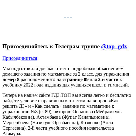
Присоединяйтесь к Телеграм-группе
@top_gdz
Присоединиться
Мы подготовили для вас ответ c подробным объяснением
домашего задания по математике за 2 класс, для упражнения
номер 8
расположенного на
странице 89
для
2-й части
к
учебнику 2022 года издания для учащихся школ и гимназий.
Теперь на нашем сайте ГДЗ.ТОП вы всегда легко и бесплатно
найдёте условие с правильным ответом на вопрос «Как
решить ДЗ» и «Как сделать» задание по математике к
упражнению №8 (с. 89), авторов: Оспанова (Мейрамкуль
Кабылбековна), Астамбаева (Жупат Канапьяновна),
Мергенбаева (Назигуль Оразбаевна), Козленко (Алла
Сергеевна), 2-й части учебного пособия издательства
Атамұра.