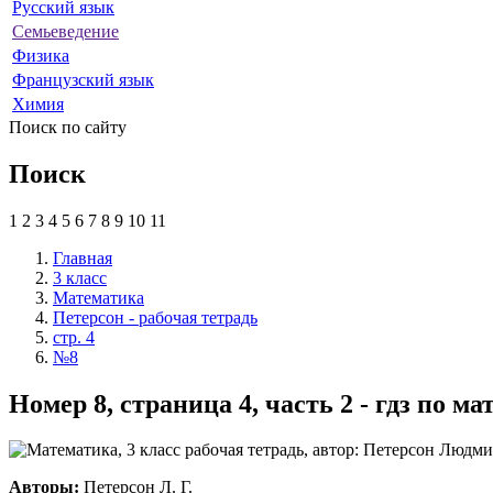
Русский язык
Семьеведение
Физика
Французский язык
Химия
Поиск по сайту
Поиск
1
2
3
4
5
6
7
8
9
10
11
Главная
3 класс
Математика
Петерсон - рабочая тетрадь
стр. 4
№8
Номер 8, страница 4, часть 2 - гдз по м
Авторы:
Петерсон Л. Г.