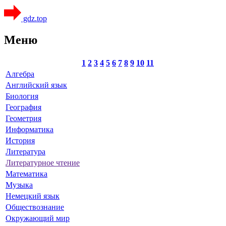
gdz.top
Меню
1
2
3
4
5
6
7
8
9
10
11
Алгебра
Английский язык
Биология
География
Геометрия
Информатика
История
Литература
Литературное чтение
Математика
Музыка
Немецкий язык
Обществознание
Окружающий мир