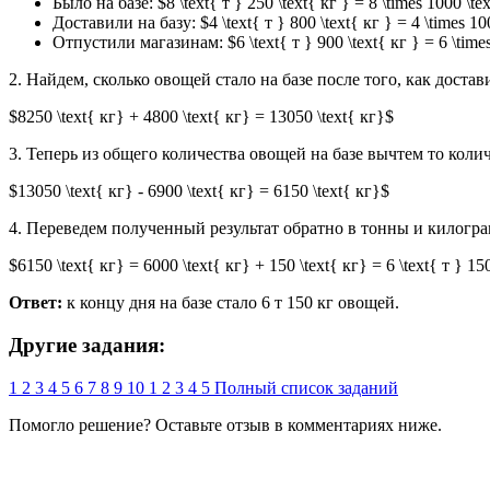
Было на базе: $8 \text{ т } 250 \text{ кг } = 8 \times 1000 \te
Доставили на базу: $4 \text{ т } 800 \text{ кг } = 4 \times 10
Отпустили магазинам: $6 \text{ т } 900 \text{ кг } = 6 \times
2. Найдем, сколько овощей стало на базе после того, как дост
$8250 \text{ кг} + 4800 \text{ кг} = 13050 \text{ кг}$
3. Теперь из общего количества овощей на базе вычтем то коли
$13050 \text{ кг} - 6900 \text{ кг} = 6150 \text{ кг}$
4. Переведем полученный результат обратно в тонны и килогр
$6150 \text{ кг} = 6000 \text{ кг} + 150 \text{ кг} = 6 \text{ т } 15
Ответ:
к концу дня на базе стало 6 т 150 кг овощей.
Другие задания:
1
2
3
4
5
6
7
8
9
10
1
2
3
4
5
Полный список заданий
Помогло решение? Оставьте
отзыв
в комментариях ниже.