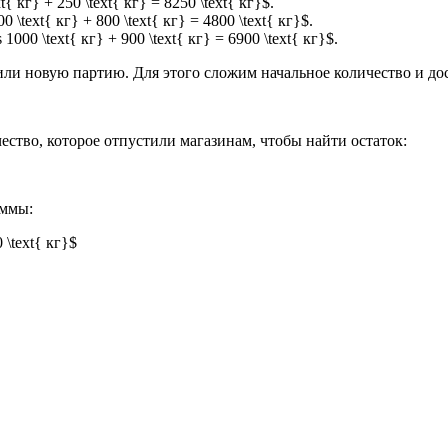
xt{ кг} + 250 \text{ кг} = 8250 \text{ кг}$.
00 \text{ кг} + 800 \text{ кг} = 4800 \text{ кг}$.
 1000 \text{ кг} + 900 \text{ кг} = 6900 \text{ кг}$.
авили новую партию. Для этого сложим начальное количество и до
чество, которое отпустили магазинам, чтобы найти остаток:
аммы:
0 \text{ кг}$