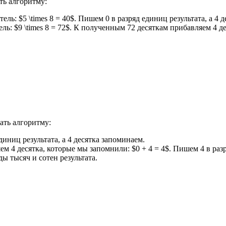
ть алгоритму:
 $5 \times 8 = 40$. Пишем 0 в разряд единиц результата, а 4 д
: $9 \times 8 = 72$. К полученным 72 десяткам прибавляем 4 дес
ать алгоритму:
диниц результата, а 4 десятка запоминаем.
яем 4 десятка, которые мы запомнили: $0 + 4 = 4$. Пишем 4 в разр
ды тысяч и сотен результата.