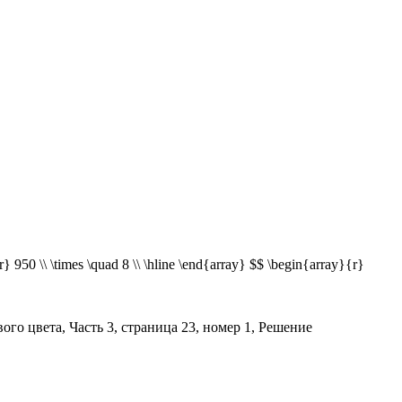
r} 950 \\ \times \quad 8 \\ \hline \end{array} $$ \begin{array}{r}