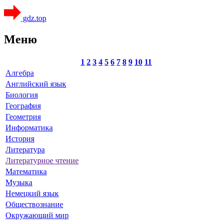
gdz.top
Меню
1
2
3
4
5
6
7
8
9
10
11
Алгебра
Английский язык
Биология
География
Геометрия
Информатика
История
Литература
Литературное чтение
Математика
Музыка
Немецкий язык
Обществознание
Окружающий мир