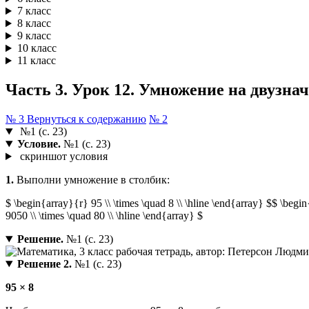
7 класс
8 класс
9 класс
10 класс
11 класс
Часть 3. Урок 12. Умножение на двузначн
№ 3
Вернуться к содержанию
№ 2
№1 (с. 23)
Условие.
№1 (с. 23)
скриншот условия
1.
Выполни умножение в столбик:
$ \begin{array}{r} 95 \\ \times \quad 8 \\ \hline \end{array} $$ \begin
9050 \\ \times \quad 80 \\ \hline \end{array} $
Решение.
№1 (с. 23)
Решение 2.
№1 (с. 23)
95 × 8