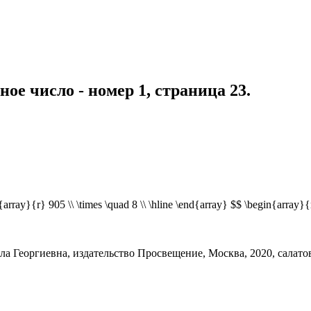
ое число - номер 1, страница 23.
{array}{r} 905 \\ \times \quad 8 \\ \hline \end{array} $$ \begin{array}{