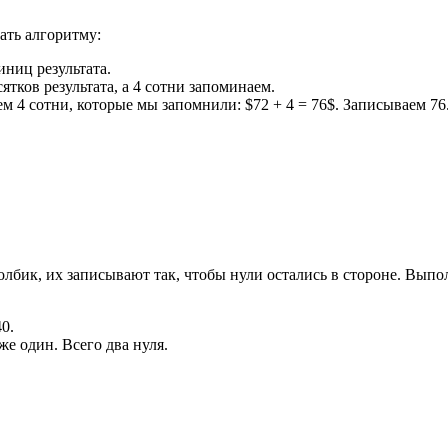
ать алгоритму:
иниц результата.
сятков результата, а 4 сотни запоминаем.
ем 4 сотни, которые мы запомнили: $72 + 4 = 76$. Записываем 76
бик, их записывают так, чтобы нули остались в стороне. Выполн
0.
е один. Всего два нуля.