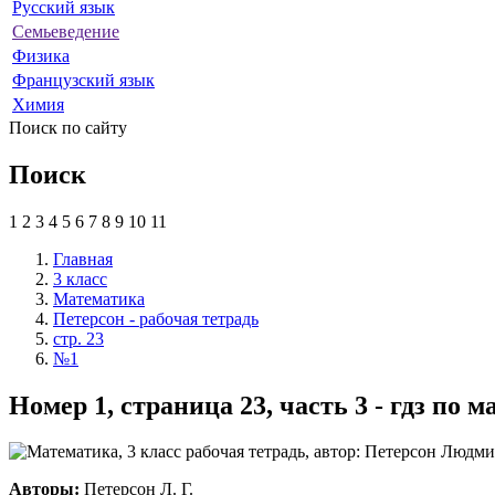
Русский язык
Семьеведение
Физика
Французский язык
Химия
Поиск по сайту
Поиск
1
2
3
4
5
6
7
8
9
10
11
Главная
3 класс
Математика
Петерсон - рабочая тетрадь
стр. 23
№1
Номер 1, страница 23, часть 3 - гдз по 
Авторы:
Петерсон Л. Г.