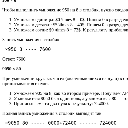
950 × 8
Чтобы выполнить умножение 950 на 8 в столбик, нужно следов
Умножаем единицы: $0 \times 8 = 0$. Пишем 0 в разряд ед
Умножаем десятки: $5 \times 8 = 40$. Пишем 0 в разряд де
Умножаем сотни: $9 \times 8 = 72$. К результату прибавля
Запись умножения в столбик:
 ×950 8 ---- 7600
Ответ: 7600
9050 × 80
При умножении круглых чисел (оканчивающихся на нули) в стол
приписывают все нули.
Умножаем 905 на 8, как во втором примере. Получаем 724
У множителя 9050 был один ноль, а у множителя 80 — тож
Приписываем эти два нуля к результату: 724000.
Полная запись умножения в столбик выглядит так:
 ×9050 80 ----- 0000+72400 ------ 724000