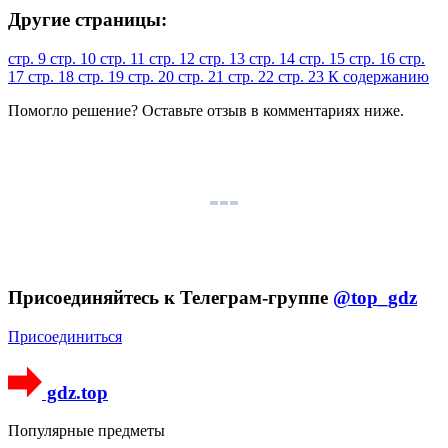
Другие страницы:
стр. 9
стр. 10
стр. 11
стр. 12
стр. 13
стр. 14
стр. 15
стр. 16
стр.
17
стр. 18
стр. 19
стр. 20
стр. 21
стр. 22
стр. 23
К содержанию
Помогло решение? Оставьте
отзыв
в комментариях ниже.
Присоединяйтесь к Телеграм-группе
@top_gdz
Присоединиться
gdz.top
Популярные предметы