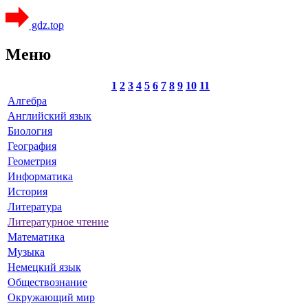
gdz.top
Меню
1
2
3
4
5
6
7
8
9
10
11
Алгебра
Английский язык
Биология
География
Геометрия
Информатика
История
Литература
Литературное чтение
Математика
Музыка
Немецкий язык
Обществознание
Окружающий мир