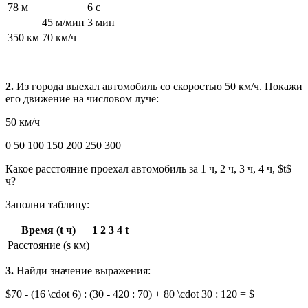
78 м
6 с
45 м/мин
3 мин
350 км
70 км/ч
2.
Из города выехал автомобиль со скоростью 50 км/ч. Покажи
его движение на числовом луче:
50 км/ч
0 50 100 150 200 250 300
Какое расстояние проехал автомобиль за 1 ч, 2 ч, 3 ч, 4 ч, $t$
ч?
Заполни таблицу:
Время (t ч)
1
2
3
4
t
Расстояние (s км)
3.
Найди значение выражения:
$70 - (16 \cdot 6) : (30 - 420 : 70) + 80 \cdot 30 : 120 = $