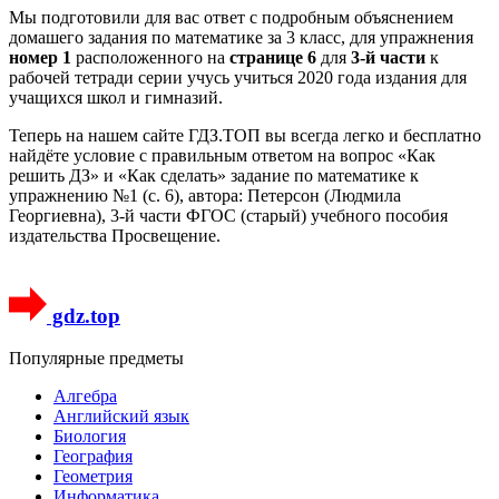
Мы подготовили для вас ответ c подробным объяснением
домашего задания по математике за 3 класс, для упражнения
номер 1
расположенного на
странице 6
для
3-й части
к
рабочей тетради серии учусь учиться 2020 года издания для
учащихся школ и гимназий.
Теперь на нашем сайте ГДЗ.ТОП вы всегда легко и бесплатно
найдёте условие с правильным ответом на вопрос «Как
решить ДЗ» и «Как сделать» задание по математике к
упражнению №1 (с. 6), автора: Петерсон (Людмила
Георгиевна), 3-й части ФГОС (старый) учебного пособия
издательства Просвещение.
gdz.top
Популярные предметы
Алгебра
Английский язык
Биология
География
Геометрия
Информатика