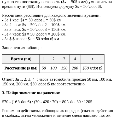
нужно его постоянную скорость ($v = 50$ км/ч) умножить на
время в пути ($t$). Используем формулу $s = 50 \cdot t$.
Рассчитаем расстояние для каждого значения времени:
- За 1 час: $s = 50 \cdot 1 = 50$ км.
- За 2 часа: $s = 50 \cdot 2 = 100$ км.
- За 3 часа: $s = 50 \cdot 3 = 150$ км.
- За 4 часа: $s = 50 \cdot 4 = 200$ км.
- За $t$ часов: $s = 50 \cdot t$ км.
Заполненная таблица:
Время (t ч)
1
2
3
4
t
Расстояние (s км)
50
100
150
200
$50 \cdot t$
Ответ: За 1, 2, 3, 4, t часов автомобиль проехал 50 км, 100 км,
150 км, 200 км, $50 \cdot t$ км соответственно.
3. Найди значение выражения:
$70 - (16 \cdot 6) : (30 - 420 : 70) + 80 \cdot 30 : 120$
Решим по действиям, соблюдая их порядок (сначала действия
в скобках, затем умножение и деление слева направо, потом