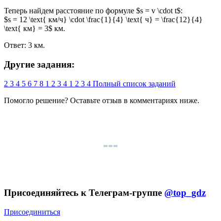
Теперь найдем расстояние по формуле $s = v \cdot t$:
$s = 12 \text{ км/ч} \cdot \frac{1}{4} \text{ ч} = \frac{12}{4}
\text{ км} = 3$ км.
Ответ: 3 км.
Другие задания:
2
3
4
5
6
7
8
1
2
3
4
1
2
3
4
Полный список заданий
Помогло решение? Оставьте
отзыв
в комментариях ниже.
Присоединяйтесь к Телеграм-группе
@top_gdz
Присоединиться