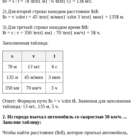
$v = s : t = 78 \text{ м} : 6 \text{ с} = 13$ м/с.
2) Для второй строки находим расстояние $s$:
$s = v \cdot t = 45 \text{ м/мин} \cdot 3 \text{ мин} = 135$ м.
3) Для третьей строки находим время $t$:
$t = s : v = 350 \text{ км} : 70 \text{ км/ч} = 5$ ч.
Заполненная таблица:
s
v
t
78 м
13 м/с
6 с
135 м
45 м/мин
3 мин
350 км
70 км/ч
5 ч
Ответ: Формула пути $s = v \cdot t$. Значения для заполнения
таблицы: 13 м/с, 135 м, 5 ч.
2. Из города выехал автомобиль со скоростью 50 км/ч. ...
Заполни таблицу:
Чтобы найти расстояние ($s$), которое проехал автомобиль,