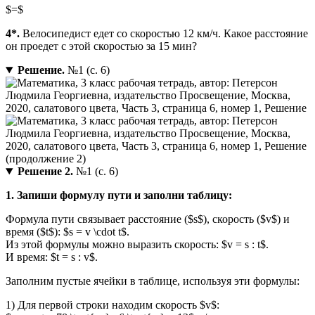
$=$
4*.
Велосипедист едет со скоростью 12 км/ч. Какое расстояние
он проедет с этой скоростью за 15 мин?
Решение.
№1 (с. 6)
Решение 2.
№1 (с. 6)
1. Запиши формулу пути и заполни таблицу:
Формула пути связывает расстояние ($s$), скорость ($v$) и
время ($t$): $s = v \cdot t$.
Из этой формулы можно выразить скорость: $v = s : t$.
И время: $t = s : v$.
Заполним пустые ячейки в таблице, используя эти формулы:
1) Для первой строки находим скорость $v$: