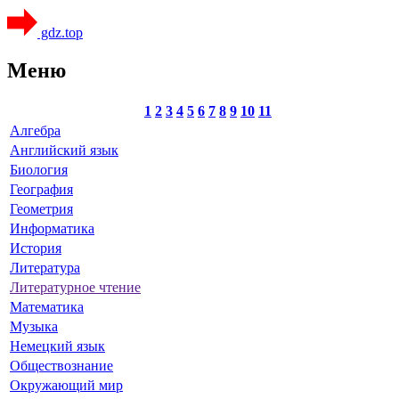
gdz.top
Меню
1
2
3
4
5
6
7
8
9
10
11
Алгебра
Английский язык
Биология
География
Геометрия
Информатика
История
Литература
Литературное чтение
Математика
Музыка
Немецкий язык
Обществознание
Окружающий мир