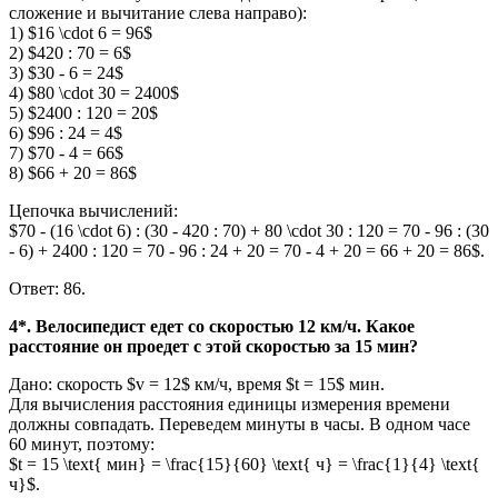
сложение и вычитание слева направо):
1) $16 \cdot 6 = 96$
2) $420 : 70 = 6$
3) $30 - 6 = 24$
4) $80 \cdot 30 = 2400$
5) $2400 : 120 = 20$
6) $96 : 24 = 4$
7) $70 - 4 = 66$
8) $66 + 20 = 86$
Цепочка вычислений:
$70 - (16 \cdot 6) : (30 - 420 : 70) + 80 \cdot 30 : 120 = 70 - 96 : (30
- 6) + 2400 : 120 = 70 - 96 : 24 + 20 = 70 - 4 + 20 = 66 + 20 = 86$.
Ответ: 86.
4*. Велосипедист едет со скоростью 12 км/ч. Какое
расстояние он проедет с этой скоростью за 15 мин?
Дано: скорость $v = 12$ км/ч, время $t = 15$ мин.
Для вычисления расстояния единицы измерения времени
должны совпадать. Переведем минуты в часы. В одном часе
60 минут, поэтому:
$t = 15 \text{ мин} = \frac{15}{60} \text{ ч} = \frac{1}{4} \text{
ч}$.