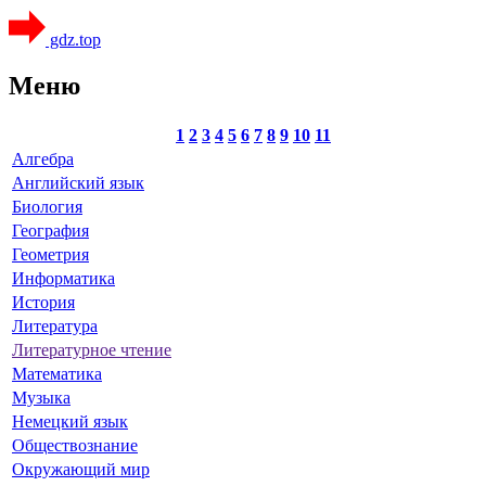
gdz.top
Меню
1
2
3
4
5
6
7
8
9
10
11
Алгебра
Английский язык
Биология
География
Геометрия
Информатика
История
Литература
Литературное чтение
Математика
Музыка
Немецкий язык
Обществознание
Окружающий мир