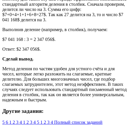
стандартный алгоритм деления в столбик. Сначала проверим,
делится ли число на 3. Сумма его цифр:
$7+0+4+1+1+6+8=27$. Так как 27 делится на 3, то и число $7
041 168$ делится на 3.
Выполнив деление (например, в столбик), получаем:
$7 041 168 : 3 = 2 347 056$.
Ответ: $2 347 056$.
Сделай вывод.
Метод деления по частям удобен для устного счёта и для
чисел, которые легко разложить на слагаемые, кратные
делителю. Для больших многозначных чисел, где подбор
слагаемых затруднителен, этот метод неэффективен. В таких
случаях следует использовать стандартный письменный метод
деления в столбик, так как он является более универсальным,
надежным и быстрым.
Другие задания:
5
6
1
2
3
4
1
2
3
4
5
1
2
3
4
Полный список заданий