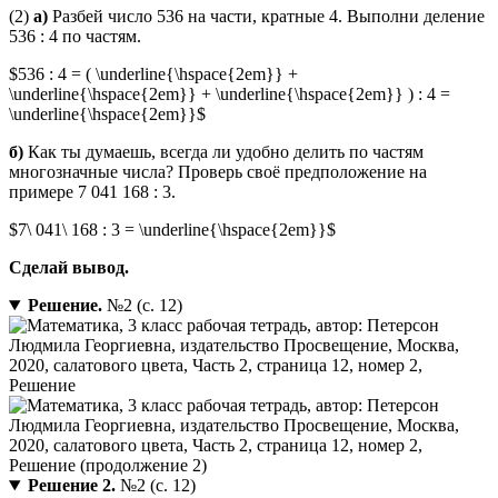
(2)
а)
Разбей число 536 на части, кратные 4. Выполни деление
536 : 4 по частям.
$536 : 4 = ( \underline{\hspace{2em}} +
\underline{\hspace{2em}} + \underline{\hspace{2em}} ) : 4 =
\underline{\hspace{2em}}$
б)
Как ты думаешь, всегда ли удобно делить по частям
многозначные числа? Проверь своё предположение на
примере 7 041 168 : 3.
$7\ 041\ 168 : 3 = \underline{\hspace{2em}}$
Сделай вывод.
Решение.
№2 (с. 12)
Решение 2.
№2 (с. 12)