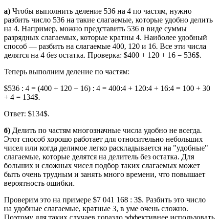
a)
Чтобы выполнить деление 536 на 4 по частям, нужно
разбить число 536 на такие слагаемые, которые удобно делить
на 4. Например, можно представить 536 в виде суммы
разрядных слагаемых, которые кратны 4. Наиболее удобный
способ — разбить на слагаемые 400, 120 и 16. Все эти числа
делятся на 4 без остатка. Проверка: $400 + 120 + 16 = 536$.
Теперь выполним деление по частям:
$536 : 4 = (400 + 120 + 16) : 4 = 400:4 + 120:4 + 16:4 = 100 + 30
+ 4 = 134$.
Ответ: $134$.
б)
Делить по частям многозначные числа удобно не всегда.
Этот способ хорошо работает для относительно небольших
чисел или когда делимое легко раскладывается на "удобные"
слагаемые, которые делятся на делитель без остатка. Для
больших и сложных чисел подбор таких слагаемых может
быть очень трудным и занять много времени, что повышает
вероятность ошибки.
Проверим это на примере $7 041 168 : 3$. Разбить это число
на удобные слагаемые, кратные 3, в уме очень сложно.
Поэтому для таких случаев гораздо эффективнее использовать