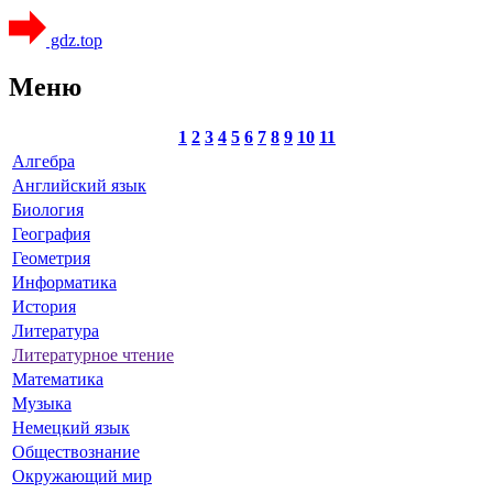
gdz.top
Меню
1
2
3
4
5
6
7
8
9
10
11
Алгебра
Английский язык
Биология
География
Геометрия
Информатика
История
Литература
Литературное чтение
Математика
Музыка
Немецкий язык
Обществознание
Окружающий мир