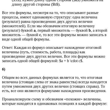
длину другой стороны ($b$).
Все эти формулы, несмотря на то, что описывают разные
процессы, имеют одинаковую структуру: одна величина
(результат) равна произведению двух других величин
(множителей). Если мы обозначим итоговую величину
(результат) буквой
a
, первый множитель — буквой
b
, а второй
множитель — буквой
c
, то все эти формулы можно записать в
виде одной общей формулы.
Ответ: Каждая из формул описывает нахождение итоговой
величины (путь, стоимость, работа, площадь) как
произведение двух других величин. Все эти формулы можно
записать одной общей формулой: $a = b \cdot c$.
б)
Общим во всех данных формулах является то, что итоговая
величина (стоящая слева от знака равенства) всегда находится
путем умножения двух других величин (стоящих справа). То
есть, все они являются формулами нахождения произведения.
Проанализируем схему и обозначим «похожие» величины,
которые находятся в одинаковых позициях в каждой формуле: