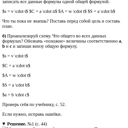
записать все данные формулы одной общей формулой.
$s = v \cdot t$ $C = a \cdot n$ $A = w \cdot t$ $S = a \cdot b$
Что ты пока не знаешь? Поставь перед собой цель и составь
план.
б)
Проанализируй схему. Что общего во всех данных
формулах? Обозначь «похожие» величины соответственно
a
,
b
и
c
и запиши внизу общую формулу.
$s = v \cdot t$
$C = a \cdot n$
$A = w \cdot t$
$S = a \cdot b$
$a = b \cdot c$
Проверь себя по учебнику, с. 52.
Если нужно, исправь ошибки.
Решение.
№1 (с. 44)