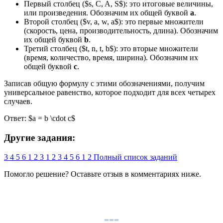
Первый столбец ($s, C, A, S$): это итоговые величины,
или произведения. Обозначим их общей буквой
a
.
Второй столбец ($v, a, w, a$): это первые множители
(скорость, цена, производительность, длина). Обозначим
их общей буквой
b
.
Третий столбец ($t, n, t, b$): это вторые множители
(время, количество, время, ширина). Обозначим их
общей буквой
c
.
Записав общую формулу с этими обозначениями, получим
универсальное равенство, которое подходит для всех четырех
случаев.
Ответ: $a = b \cdot c$
Другие задания:
3
4
5
6
1
2
3
1
2
3
4
5
6
1
2
Полный список заданий
Помогло решение? Оставьте
отзыв
в комментариях ниже.