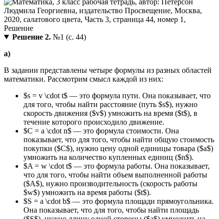
Решение 2.
№1 (с. 44)
а)
В задании представлены четыре формулы из разных областей
математики. Рассмотрим смысл каждой из них:
$s = v \cdot t$ — это формула пути. Она показывает, что
для того, чтобы найти расстояние (путь $s$), нужно
скорость движения ($v$) умножить на время ($t$), в
течение которого происходило движение.
$C = a \cdot n$ — это формула стоимости. Она
показывает, что для того, чтобы найти общую стоимость
покупки ($C$), нужно цену одной единицы товара ($a$)
умножить на количество купленных единиц ($n$).
$A = w \cdot t$ — это формула работы. Она показывает,
что для того, чтобы найти объем выполненной работы
($A$), нужно производительность (скорость работы
$w$) умножить на время работы ($t$).
$S = a \cdot b$ — это формула площади прямоугольника.
Она показывает, что для того, чтобы найти площадь
($S$), нужно длину одной стороны ($a$) умножить на