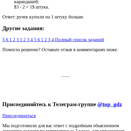
карандашей:
$3 - 2 = 1$ штука.
Ответ: ручек купили на 1 штуку больше.
Другие задания:
5
6
1
2
3
1
2
3
4
5
6
1
2
3
4
Полный список заданий
Помогло решение? Оставьте
отзыв
в комментариях ниже.
Присоединяйтесь к Телеграм-группе
@top_gdz
Присоединиться
Мы подготовили для вас ответ c подробным объяснением
домашего задания по математике за 3 класс, для упражнения