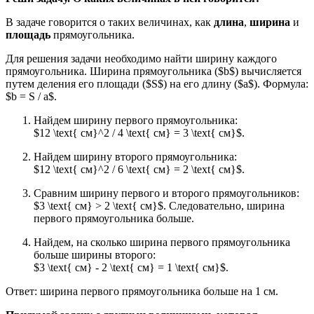
В задаче говорится о таких величинах, как
длина
,
ширина
и
площадь
прямоугольника.
Для решения задачи необходимо найти ширину каждого
прямоугольника. Ширина прямоугольника ($b$) вычисляется
путем деления его площади ($S$) на его длину ($a$). Формула:
$b = S / a$.
Найдем ширину первого прямоугольника:
$12 \text{ см}^2 / 4 \text{ см} = 3 \text{ см}$.
Найдем ширину второго прямоугольника:
$12 \text{ см}^2 / 6 \text{ см} = 2 \text{ см}$.
Сравним ширину первого и второго прямоугольников:
$3 \text{ см} > 2 \text{ см}$. Следовательно, ширина
первого прямоугольника больше.
Найдем, на сколько ширина первого прямоугольника
больше ширины второго:
$3 \text{ см} - 2 \text{ см} = 1 \text{ см}$.
Ответ: ширина первого прямоугольника больше на 1 см.