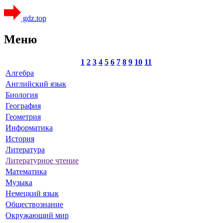
gdz.top
Меню
1
2
3
4
5
6
7
8
9
10
11
Алгебра
Английский язык
Биология
География
Геометрия
Информатика
История
Литература
Литературное чтение
Математика
Музыка
Немецкий язык
Обществознание
Окружающий мир