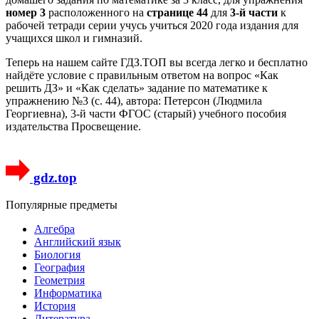
номер 3
расположенного на
странице 44
для
3-й части
к
рабочей тетради серии учусь учиться 2020 года издания для
учащихся школ и гимназий.
Теперь на нашем сайте ГДЗ.ТОП вы всегда легко и бесплатно
найдёте условие с правильным ответом на вопрос «Как
решить ДЗ» и «Как сделать» задание по математике к
упражнению №3 (с. 44), автора: Петерсон (Людмила
Георгиевна), 3-й части ФГОС (старый) учебного пособия
издательства Просвещение.
gdz.top
Популярные предметы
Алгебра
Английский язык
Биология
География
Геометрия
Информатика
История
Литература