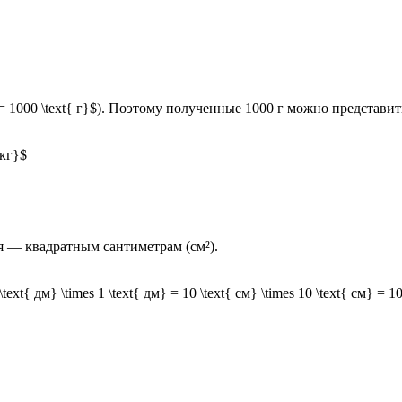
= 1000 \text{ г}$). Поэтому полученные 1000 г можно представить
 кг}$
 — квадратным сантиметрам (см²).
text{ дм} \times 1 \text{ дм} = 10 \text{ см} \times 10 \text{ см} = 1