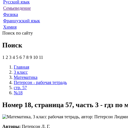
Русский язык
Семьеведение
Физика
Французский язык
Химия
Поиск по сайту
Поиск
1
2
3
4
5
6
7
8
9
10
11
Главная
3 класс
Математика
Петерсон - рабочая тетрадь
стр. 57
№18
Номер 18, страница 57, часть 3 - гдз по
Авторы:
Петерсон Л. Г.