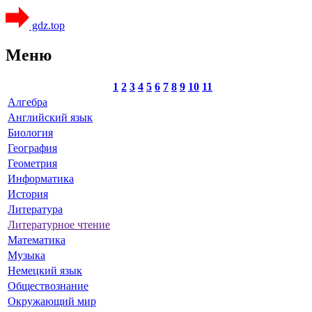
gdz.top
Меню
1
2
3
4
5
6
7
8
9
10
11
Алгебра
Английский язык
Биология
География
Геометрия
Информатика
История
Литература
Литературное чтение
Математика
Музыка
Немецкий язык
Обществознание
Окружающий мир