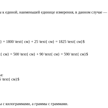
к единой, наименьшей единице измерения, в данном случае — к
см} = 1800 \text{ см} + 25 \text{ см} = 1825 \text{ см}$
ext{ см} = 500 \text{ см} + 90 \text{ см} = 590 \text{ см}$
а:
5 \text{ см}$
ы с килограммами, а граммы с граммами.