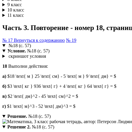
9 класс
10 класс
11 класс
Часть 3. Повторение - номер 18, страниц
№ 17
Вернуться к содержанию
№ 19
№18 (с. 57)
Условие.
№18 (с. 57)
скриншот условия
18
Выполни действия:
а)
$18 \text{ м } 25 \text{ см} - 5 \text{ м } 9 \text{ дм} = $
б)
$3 \text{ кг } 936 \text{ г} + 4 \text{ кг } 64 \text{ г} = $
в)
$2 \text{ дм}^2 - 45 \text{ см}^2 = $
г)
$1 \text{ м}^3 - 52 \text{ дм}^3 = $
Решение.
№18 (с. 57)
Решение 2.
№18 (с. 57)