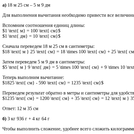
а)
18 м 25 см – 5 м 9 дм
Для выполнения вычитания необходимо привести все величины 
Вспомним соотношения единиц длины:
$1 \text{ м} = 100 \text{ см}$
$1 \text{ дм} = 10 \text{ см}$
Сначала переведем 18 м 25 см в сантиметры:
$18 \text{ м } 25 \text{ см} = 18 \times 100 \text{ см} + 25 \text{ 
Затем переведем 5 м 9 дм в сантиметры:
$5 \text{ м } 9 \text{ дм} = 5 \times 100 \text{ см} + 9 \times 10 \t
Теперь выполним вычитание:
$1825 \text{ см} - 590 \text{ см} = 1235 \text{ см}$
Переведем результат обратно в метры и сантиметры для удобств
$1235 \text{ см} = 1200 \text{ см} + 35 \text{ см} = 12 \text{ м } 3
Ответ: 12 м 35 см
б)
3 кг 936 г + 4 кг 64 г
Чтобы выполнить сложение, удобнее всего сложить килограмм