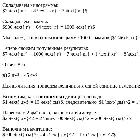
Складываем килограммы:
$3 \text{ кг} + 4 \text{ кг} = 7 \text{ кг}$
Складываем граммы:
$936 \text{ г} + 64 \text{ г} = 1000 \text{ г}$
Мы знаем, что в одном килограмме 1000 граммов ($1 \text{ кг} 
Теперь сложим полученные результаты:
$7 \text{ кг} + 1000 \text{ г} = 7 \text{ кг} + 1 \text{ кг} = 8 \text{
Ответ: 8 кг
в)
2 дм² – 45 см²
Для вычитания приведем величины к одной единице измерения
Вспомним, как соотносятся единицы площади:
$1 \text{ дм} = 10 \text{ см}$, следовательно, $1 \text{ дм}^2 = 1 \
Переведем 2 дм² в квадратные сантиметры:
$2 \text{ дм}^2 = 2 \times 100 \text{ см}^2 = 200 \text{ см}^2$
Выполним вычитание:
$200 \text{ см}^2 - 45 \text{ см}^2 = 155 \text{ см}^2$