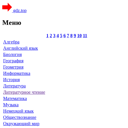
gdz.top
Меню
1
2
3
4
5
6
7
8
9
10
11
Алгебра
Английский язык
Биология
География
Геометрия
Информатика
История
Литература
Литературное чтение
Математика
Музыка
Немецкий язык
Обществознание
Окружающий мир