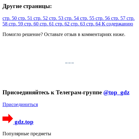
Другие страницы:
стр. 50
стр. 51
стр. 52
стр. 53
стр. 54
стр. 55
стр. 56
стр. 57
стр.
58
стр. 59
стр. 60
стр. 61
стр. 62
стр. 63
стр. 64
К содержанию
Помогло решение? Оставьте
отзыв
в комментариях ниже.
Присоединяйтесь к Телеграм-группе
@top_gdz
Присоединиться
gdz.top
Популярные предметы