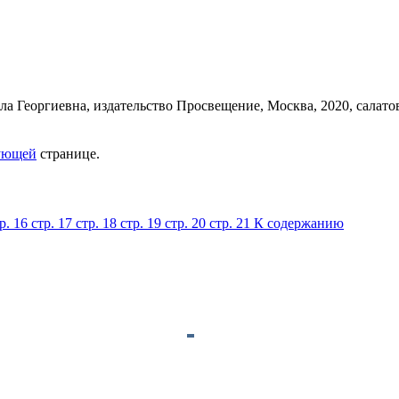
ующей
странице.
р. 16
стр. 17
стр. 18
стр. 19
стр. 20
стр. 21
К содержанию