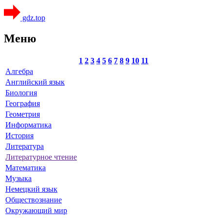
gdz.top
Меню
1
2
3
4
5
6
7
8
9
10
11
Алгебра
Английский язык
Биология
География
Геометрия
Информатика
История
Литература
Литературное чтение
Математика
Музыка
Немецкий язык
Обществознание
Окружающий мир