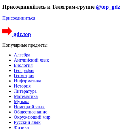
Присоединяйтесь к Телеграм-группе
@top_gdz
Присоединиться
gdz.top
Популярные предметы
Алгебра
Английский язык
Биология
География
Геометрия
Информатика
История
Литература
Математика
Музыка
Немецкий язык
Обществознание
Окружающий мир
Русский язык
Физика