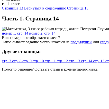
11 класс
Страница 13
Вернуться к содержанию
Страница 15
Часть 1. Cтраница 14
номер 1, стр. 14
номер 2, стр. 14
Ваш номер не отображается здесь?
Такое бывает: задание могло начаться на
предыдущей
или
след
Другие страницы:
стр. 7
стр. 8
стр. 9
стр. 10
стр. 11
стр. 12
стр. 13
стр. 14
стр. 15
ст
Помогло решение? Оставьте
отзыв
в комментариях ниже.