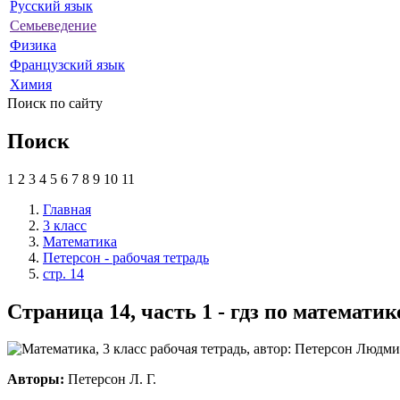
Русский язык
Семьеведение
Физика
Французский язык
Химия
Поиск по сайту
Поиск
1
2
3
4
5
6
7
8
9
10
11
Главная
3 класс
Математика
Петерсон - рабочая тетрадь
стр. 14
Страница 14, часть 1 - гдз по математик
Авторы:
Петерсон Л. Г.