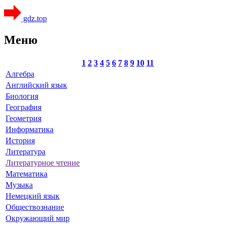
gdz.top
Меню
1
2
3
4
5
6
7
8
9
10
11
Алгебра
Английский язык
Биология
География
Геометрия
Информатика
История
Литература
Литературное чтение
Математика
Музыка
Немецкий язык
Обществознание
Окружающий мир