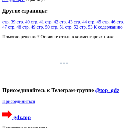
Другие страницы:
стр. 39
стр. 40
стр. 41
стр. 42
стр. 43
стр. 44
стр. 45
стр. 46
стр.
47
стр. 48
стр. 49
стр. 50
стр. 51
стр. 52
стр. 53
К содержанию
Помогло решение? Оставьте
отзыв
в комментариях ниже.
Присоединяйтесь к Телеграм-группе
@top_gdz
Присоединиться
gdz.top